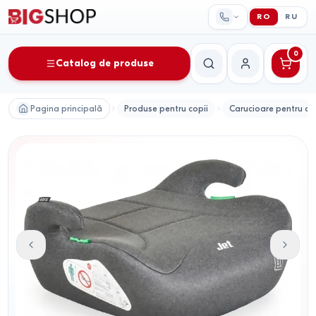
RO
RU
0
Catalog de produse
Căutare
Contul meu
Pagina principală
Produse pentru copii
Carucioare pentru co