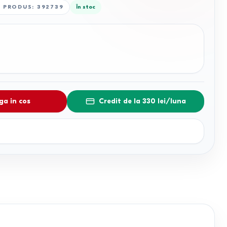
 PRODUS
:
392739
În stoc
a in cos
Credit de la 330 lei/luna