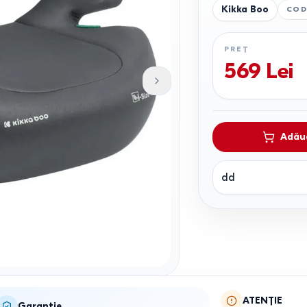
Kikka Boo
COD
PREȚ
569
Lei
Adăug
dd
ATENȚIE
Garanție