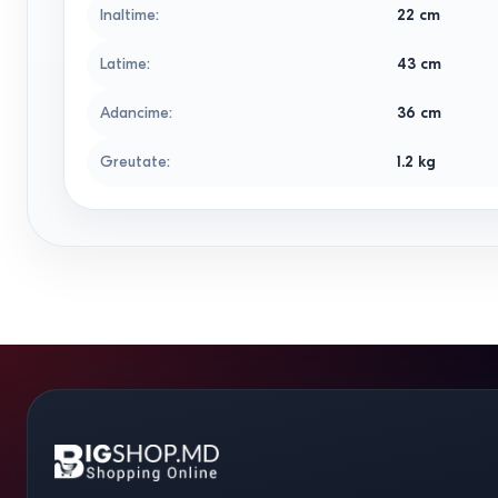
Inaltime
:
22
cm
Latime
:
43
cm
Adancime
:
36
cm
Greutate
:
1.2
kg