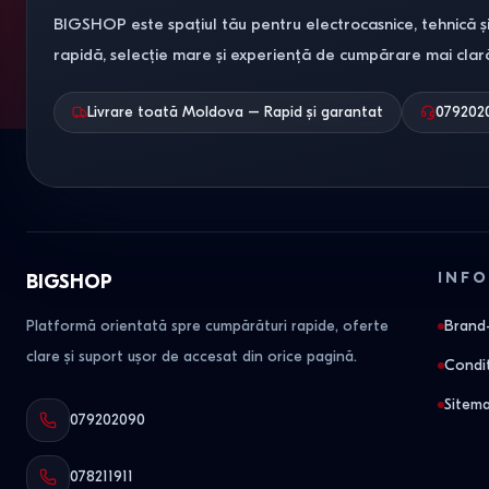
BIGSHOP este spațiul tău pentru electrocasnice, tehnică și
rapidă, selecție mare și experiență de cumpărare mai clar
Livrare toată Moldova – Rapid și garantat
079202
INFO
BIGSHOP
Platformă orientată spre cumpărături rapide, oferte
Brand-
clare și suport ușor de accesat din orice pagină.
Condit
Sitem
079202090
078211911