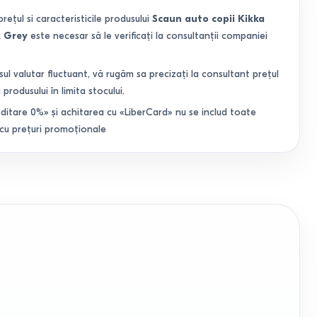
prețul si caracteristicile produsului
Scaun auto copii Kikka
k Grey
este necesar să le verificați la consultanții companiei
sul valutar fluctuant, vă rugăm sa precizați la consultant prețul
 produsului în limita stocului.
ditare 0%» și achitarea cu «LiberCard» nu se includ toate
 cu prețuri promoționale