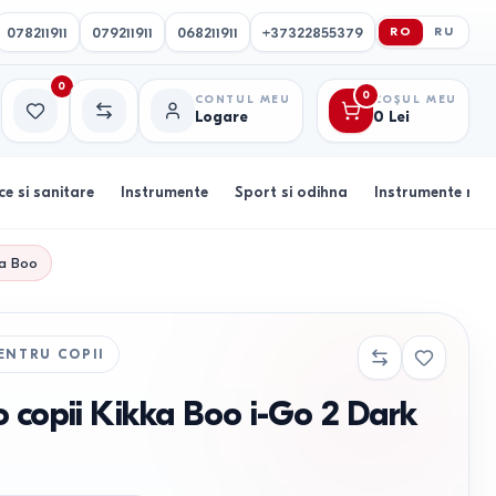
078211911
079211911
068211911
+37322855379
RO
RU
0
0
CONTUL MEU
COȘUL MEU
Logare
0
Lei
Favorite
Comparație
ce si sanitare
Instrumente
Sport si odihna
Instrumente muz
ka Boo
ENTRU COPII
 copii Kikka Boo i-Go 2 Dark