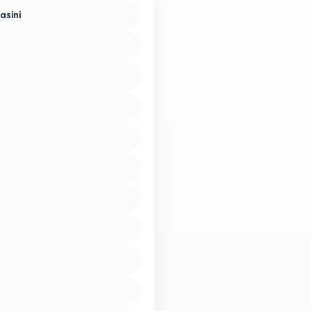
asini
9