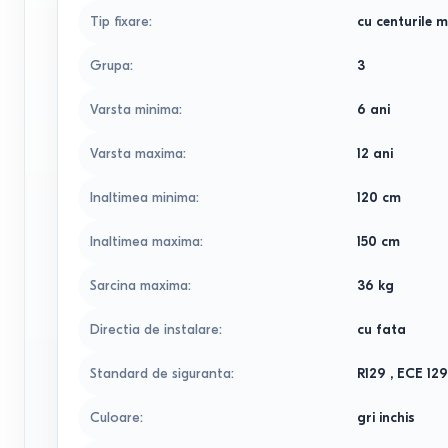
Tip fixare
:
cu centurile m
Grupa
:
3
Varsta minima
:
6 ani
Varsta maxima
:
12 ani
Inaltimea minima
:
120
cm
Inaltimea maxima
:
150
cm
Sarcina maxima
:
36
kg
Directia de instalare
:
cu fata
Standard de siguranta
:
R129
,
ECE 12
Culoare
:
gri inchis