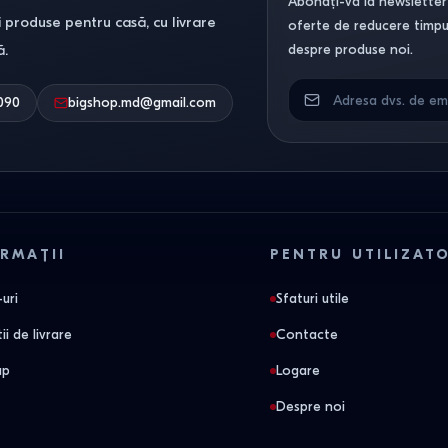
Abonați-vă la newsletter-
 produse pentru casă, cu livrare
oferte de reducere timpuri
ă.
despre produse noi.
090
bigshop.md@gmail.com
RMAȚII
PENTRU UTILIZAT
uri
Sfaturi utile
ii de livrare
Contacte
ap
Logare
Despre noi