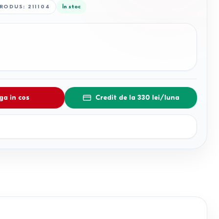
PRODUS
:
211104
În stoc
a in cos
Credit de la 330 lei/luna