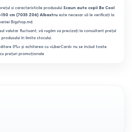
prețul si caracteristicile produsului
Scaun auto copii Be Cool
0-150 cm (7035 Z06) Albastru
este necesar să le verificați la
paniei Bigshop.md.
sul valutar fluctuant, vă rugăm sa precizați la consultant prețul
 produsului în limita stocului.
ditare 0%» și achitarea cu «LiberCard» nu se includ toate
 cu prețuri promoționale