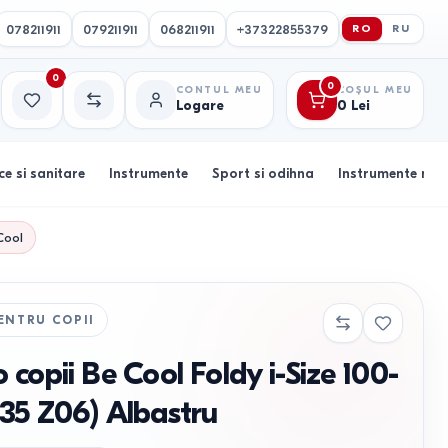
078211911
079211911
068211911
+37322855379
RO
RU
0
0
CONTUL MEU
COȘUL MEU
Logare
0
Lei
Favorite
Comparație
ce si sanitare
Instrumente
Sport si odihna
Instrumente muz
Cool
ENTRU COPII
 copii Be Cool Foldy i-Size 100-
35 Z06) Albastru