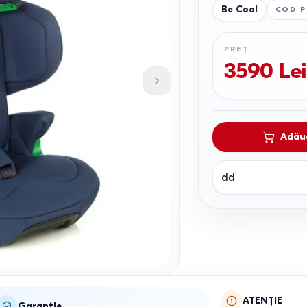
Be Cool
COD 
PREȚ
3590
Lei
Adăug
dd
ATENȚIE
Garanție