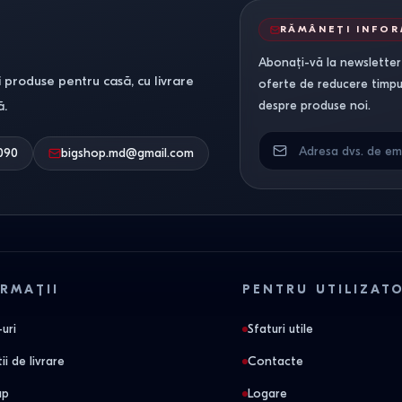
RĂMÂNEȚI INFO
Abonați-vă la newsletter-
 produse pentru casă, cu livrare
oferte de reducere timpuri
ă.
despre produse noi.
090
bigshop.md@gmail.com
RMAȚII
PENTRU UTILIZAT
uri
Sfaturi utile
ii de livrare
Contacte
ap
Logare