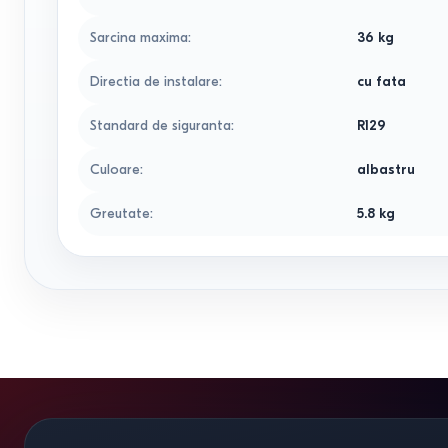
Sarcina maxima
:
36
kg
Directia de instalare
:
cu fata
Standard de siguranta
:
R129
Culoare
:
albastru
Greutate
:
5.8
kg