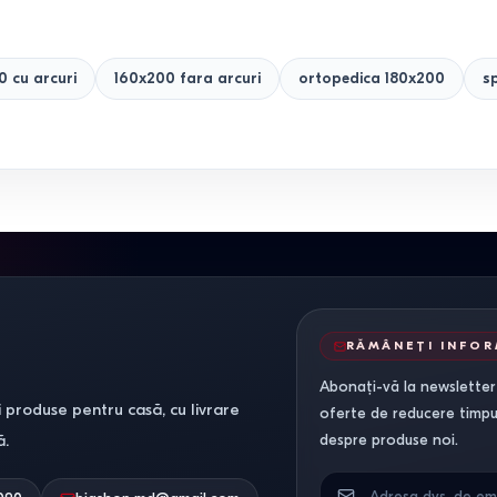
0 cu arcuri
160x200 fara arcuri
ortopedica 180x200
s
RĂMÂNEȚI INFO
Abonați-vă la newsletter-
 produse pentru casă, cu livrare
oferte de reducere timpuri
ă.
despre produse noi.