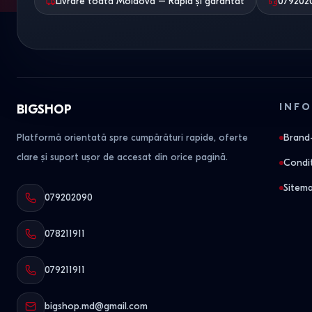
Livrare toată Moldova – Rapid și garantat
079202
INFO
BIGSHOP
Platformă orientată spre cumpărături rapide, oferte
Brand-
clare și suport ușor de accesat din orice pagină.
Condit
Sitem
079202090
078211911
079211911
bigshop.md@gmail.com