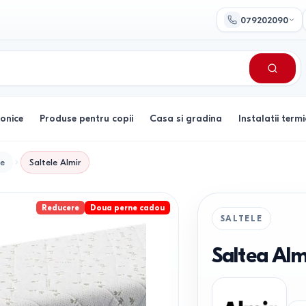
079202090
ronice
Produse pentru copii
Casa si gradina
Instalatii termi
le
Saltele
Almir
Reducere
Doua perne cadou
SALTELE
Saltea Al