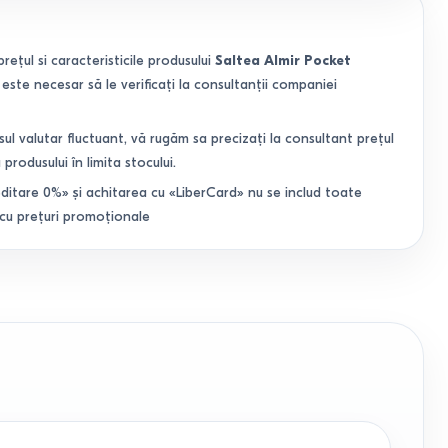
prețul si caracteristicile produsului
Saltea Almir Pocket
este necesar să le verificați la consultanții companiei
sul valutar fluctuant, vă rugăm sa precizați la consultant prețul
 produsului în limita stocului.
ditare 0%» și achitarea cu «LiberCard» nu se includ toate
 cu prețuri promoționale