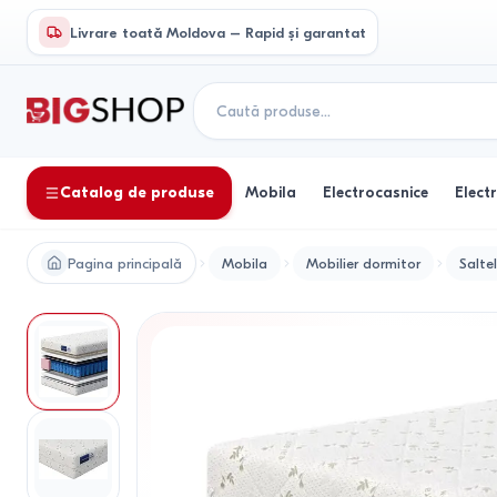
Livrare toată Moldova – Rapid și garantat
Catalog de produse
Mobila
Electrocasnice
Elect
Pagina principală
Mobila
Mobilier dormitor
Salte