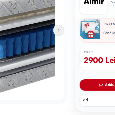
C
PRO
Până la
PREȚ
2900
Le
Adăug
dd