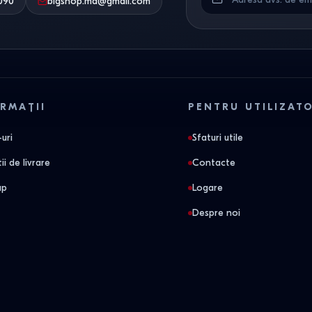
090
bigshop.md@gmail.com
RMAȚII
PENTRU UTILIZAT
uri
Sfaturi utile
ii de livrare
Contacte
ap
Logare
Despre noi