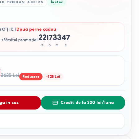
OD PRODUS
:
400185
În stoc
MOȚIE
!
Doua perne cadou
22
17
33
46
 sfârșitul promoției
:
z
o
m
s
i
3625
Lei
Reducere
-
725
Lei
a in cos
Credit de la 330 lei/luna