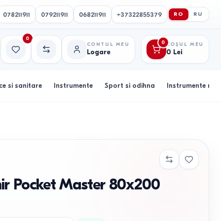
078211911
079211911
068211911
+37322855379
RO
RU
0
0
CONTUL MEU
COȘUL MEU
Logare
0
Lei
Favorite
Comparație
ce si sanitare
Instrumente
Sport si odihna
Instrumente muz
mir Pocket Master 80x200