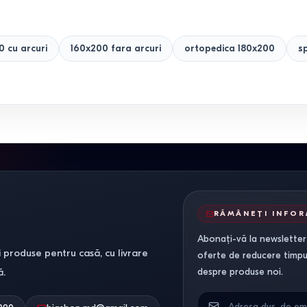
0 cu arcuri
160x200 fara arcuri
ortopedica 180x200
s
RĂMÂNEȚI INFO
Abonați-vă la newsletter-
 produse pentru casă, cu livrare
oferte de reducere timpuri
ă.
despre produse noi.