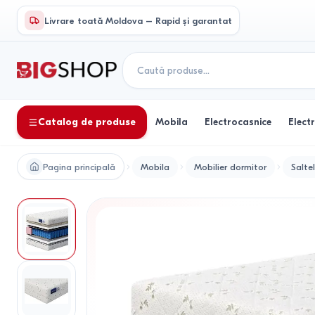
Livrare toată Moldova – Rapid și garantat
Catalog de produse
Mobila
Electrocasnice
Elect
Pagina principală
Mobila
Mobilier dormitor
Salte