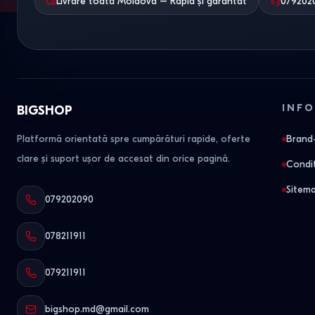
Livrare toată Moldova – Rapid și garantat
079202
INFO
BIGSHOP
Platformă orientată spre cumpărături rapide, oferte
Brand-
clare și suport ușor de accesat din orice pagină.
Condit
Sitem
079202090
078211911
079211911
bigshop.md@gmail.com