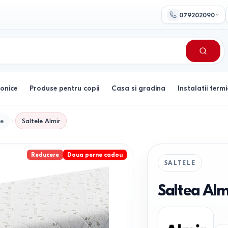
079202090
ronice
Produse pentru copii
Casa si gradina
Instalatii termi
le
Saltele
Almir
Reducere
Doua perne cadou
SALTELE
Saltea Al