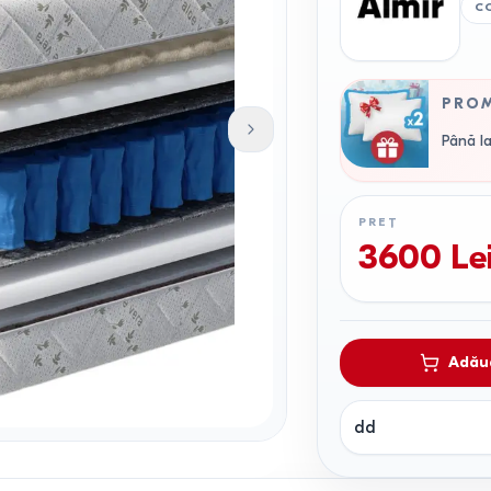
C
PRO
Până la
PREȚ
3600
Le
Adăug
dd