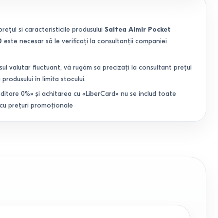
prețul si caracteristicile produsului
Saltea Almir Pocket
0
este necesar să le verificați la consultanții companiei
sul valutar fluctuant, vă rugăm sa precizați la consultant prețul
 produsului în limita stocului.
ditare 0%» și achitarea cu «LiberCard» nu se includ toate
 cu prețuri promoționale