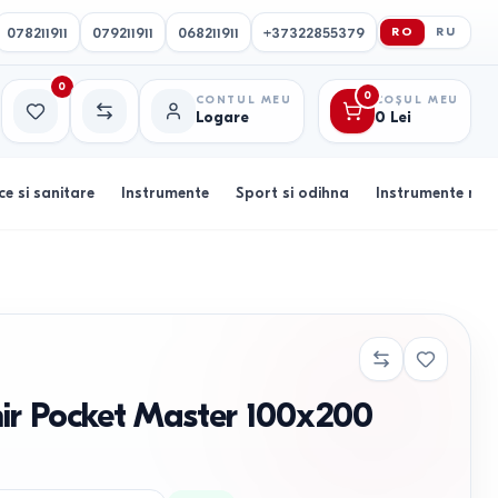
078211911
079211911
068211911
+37322855379
RO
RU
0
0
CONTUL MEU
COȘUL MEU
Logare
0
Lei
Favorite
Comparație
ce si sanitare
Instrumente
Sport si odihna
Instrumente muz
mir Pocket Master 100x200