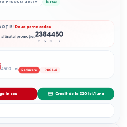
OD PRODUS
:
400191
În stoc
MOȚIE
!
Doua perne cadou
23
8
44
49
 sfârșitul promoției
:
z
o
m
s
i
4500
Lei
Reducere
-
900
Lei
a in cos
Credit de la 330 lei/luna