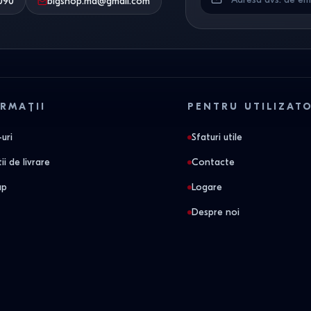
090
bigshop.md@gmail.com
RMAȚII
PENTRU UTILIZAT
uri
Sfaturi utile
ii de livrare
Contacte
ap
Logare
Despre noi