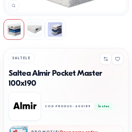
SALTELE
Saltea Almir Pocket Master
100x190
COD PRODUS
:
400189
În stoc