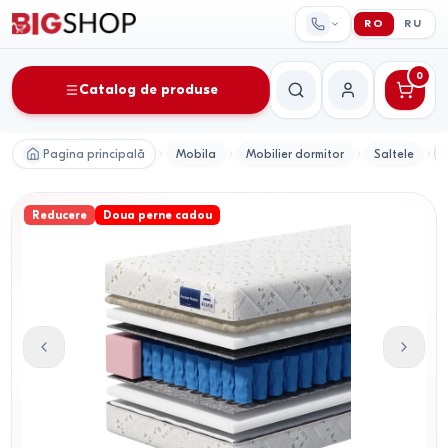
RO
RU
0
Catalog de produse
Căutare
Contul meu
Pagina principală
Mobila
Mobilier dormitor
Saltele
Reducere
Doua perne cadou