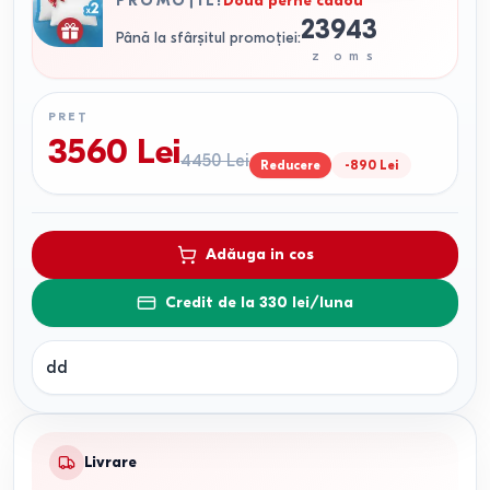
PROMOȚIE
!
Doua perne cadou
23
9
4
2
Până la sfârșitul promoției
:
z
o
m
s
PREȚ
3560
Lei
4450
Lei
Reducere
-
890
Lei
Adăuga in cos
Credit de la 330 lei/luna
dd
Livrare