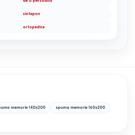
de o persoana
sintepon
ortopedice
puma memorie 140x200
spuma memorie 160x200