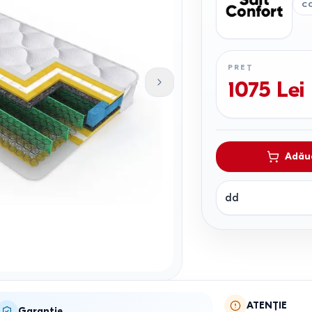
C
PREȚ
1075
Lei
Adăug
dd
ATENȚIE
Garanție