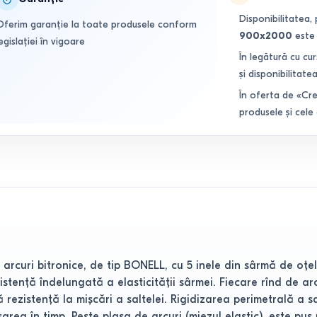
Disponibilitatea, 
Oferim garanție la toate produsele conform
900x2000
este 
egislației în vigoare
În legătură cu cur
și disponibilitatea
În oferta de «Cre
produsele și cele
arcuri bitronice, de tip BONELL, cu 5 inele din sârmă de oţe
istenţă îndelungată a elasticităţii sârmei. Fiecare rînd de a
rezistenţă la mişcări a saltelei. Rigidizarea perimetrală a s
a în timp. Peste plasa de arcuri (miezul elastic), este pus u