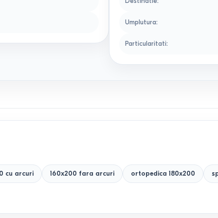
Destinatie
:
Umplutura
:
Particularitati
:
0 cu arcuri
160x200 fara arcuri
ortopedica 180x200
s