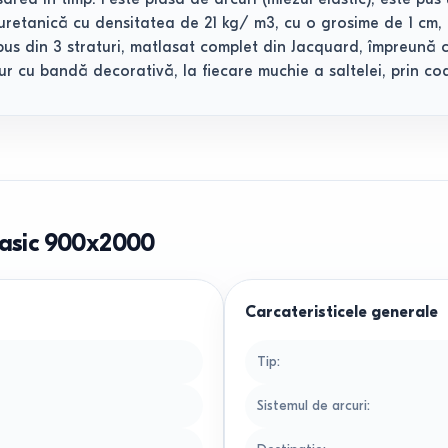
uretanică cu densitatea de 21 kg/ m3, cu o grosime de 1 cm, l
us din 3 straturi, matlasat complet din Jacquard, împreună c
ur cu bandă decorativă, la fiecare muchie a saltelei, prin co
Clasic 900x2000
Carcateristicele generale
Tip
:
Sistemul de arcuri
: