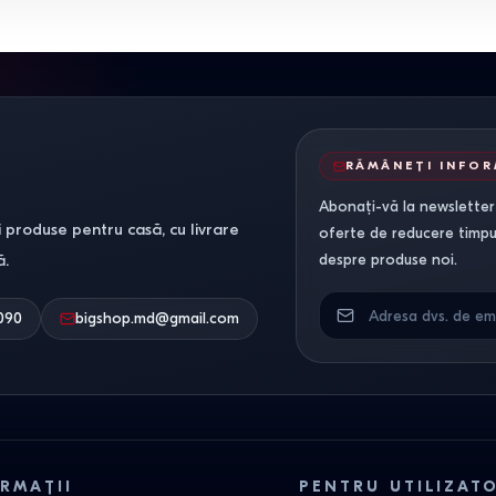
RĂMÂNEȚI INFO
Abonați-vă la newsletter-
 produse pentru casă, cu livrare
oferte de reducere timpuri
ă.
despre produse noi.
090
bigshop.md@gmail.com
RMAȚII
PENTRU UTILIZAT