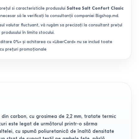
prețul si caracteristicile produsului
Saltea Salt Confort Clasic
necesar să le verificați la consultanții companiei Bigshop.md.
sul valutar fluctuant, vă rugăm sa precizați la consultant prețul
 produsului în limita stocului.
ditare 0%» și achitarea cu «LiberCard» nu se includ toate
 cu prețuri promoționale
l din carbon, cu grosimea de 2,2 mm, tratate termic
rcuri este legat de următorul printr-o sârma
altelei, cu spumă poliuretanică de înaltă densitate
n strat de suport textil pe ambele feţe, pâslă