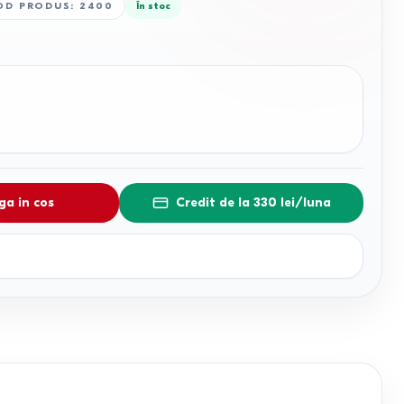
OD PRODUS
:
2400
În stoc
a in cos
Credit de la 330 lei/luna