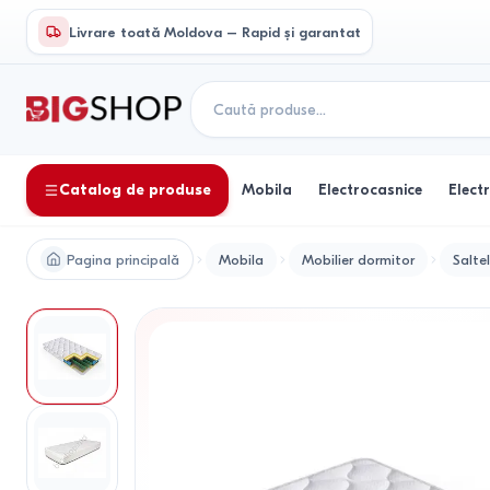
Livrare toată Moldova – Rapid și garantat
Catalog de produse
Mobila
Electrocasnice
Elect
Pagina principală
Mobila
Mobilier dormitor
Salte