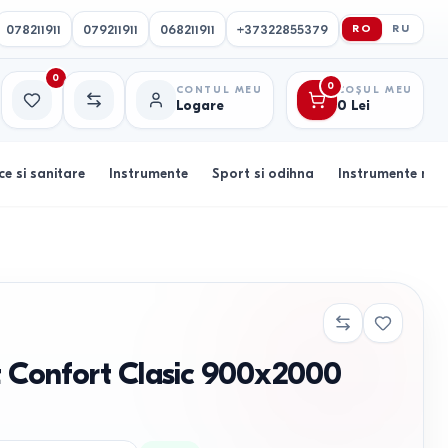
078211911
079211911
068211911
+37322855379
RO
RU
0
0
CONTUL MEU
COȘUL MEU
Logare
0
Lei
Favorite
Comparație
ce si sanitare
Instrumente
Sport si odihna
Instrumente muz
t Confort Clasic 900x2000