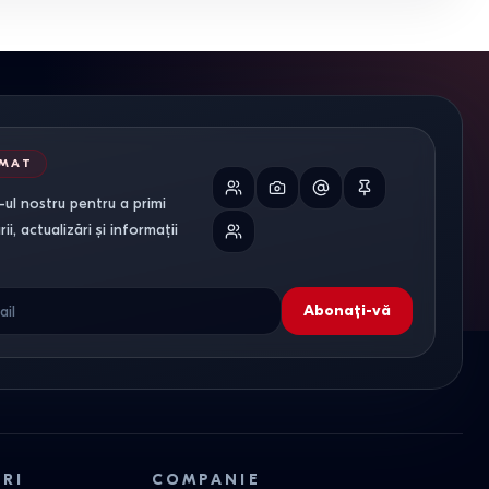
RMAT
ul nostru pentru a primi
i, actualizări și informații
Abonați-vă
ORI
COMPANIE