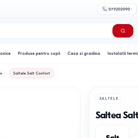
079202090
ronice
Produse pentru copii
Casa si gradina
Instalatii termi
le
Saltele
Salt Confort
SALTELE
Saltea Sal