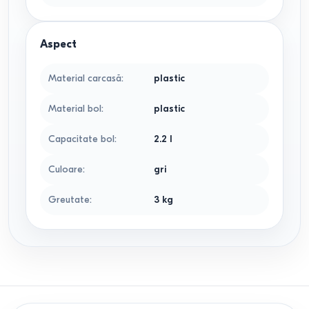
Aspect
Material carcasă
:
plastic
Material bol
:
plastic
Capacitate bol
:
2.2
l
Culoare
:
gri
Greutate
:
3
kg