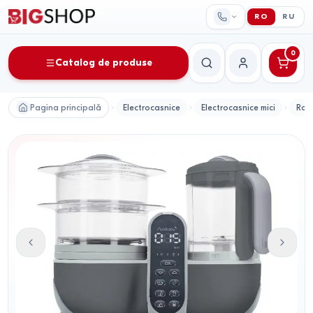
RO
RU
0
Catalog de produse
Căutare
Contul meu
Pagina principală
Electrocasnice
Electrocasnice mici
Rob