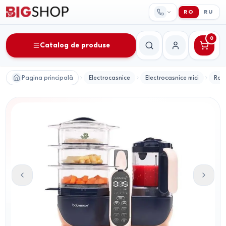
RO
RU
0
Catalog de produse
Căutare
Contul meu
Pagina principală
Electrocasnice
Electrocasnice mici
Rob