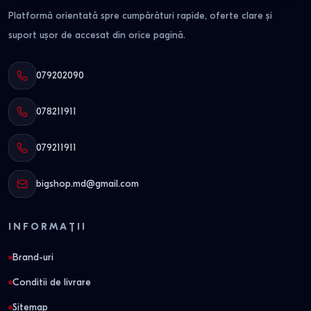
Platformă orientată spre cumpărături rapide, oferte clare și
suport ușor de accesat din orice pagină.
079202090
078211911
079211911
bigshop.md@gmail.com
INFORMAȚII
Brand-uri
Conditii de livrare
Sitemap