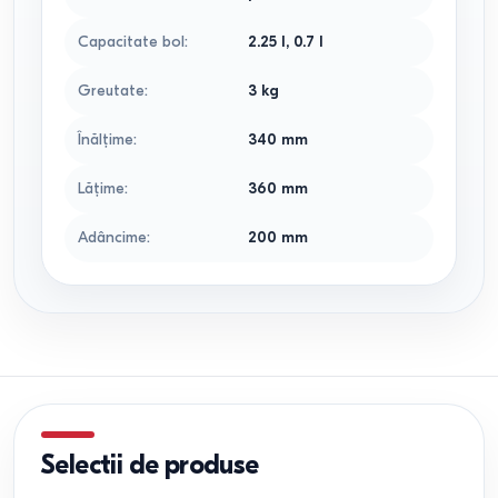
Capacitate bol
:
2.25
l
,
0.7
l
Greutate
:
3
kg
Înălţime
:
340
mm
Lăţime
:
360
mm
Adâncime
:
200
mm
Selectii de produse