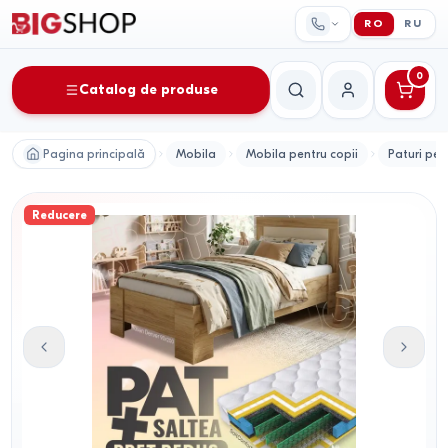
RO
RU
0
Catalog de produse
Căutare
Contul meu
Pagina principală
Mobila
Mobila pentru copii
Paturi pen
Reducere