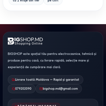
cu 2 etaje din fier
pe colt
BIGSHOP este spațiul tău pentru electrocasnice, tehnică și
produse pentru casă, cu livrare rapidă, selecție mare și
experiență de cumpărare mai clară.
Livrare toată Moldova – Rapid și garantat
079202090
bigshop.md@gmail.com
RĂMÂNEȚI INFORMAT