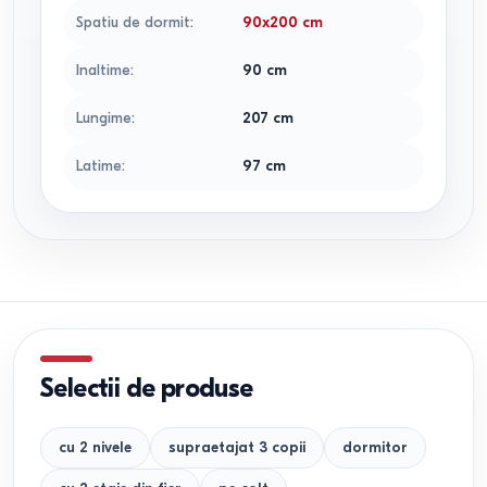
Spatiu de dormit
:
90x200
cm
Inaltime
:
90
cm
Lungime
:
207
cm
Latime
:
97
cm
Selectii de produse
cu 2 nivele
supraetajat 3 copii
dormitor