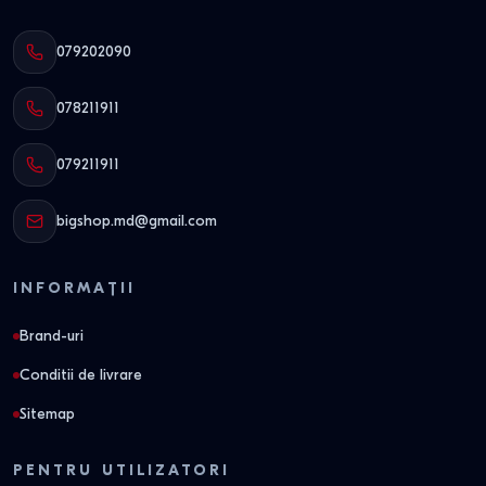
079202090
078211911
079211911
bigshop.md@gmail.com
INFORMAȚII
Brand-uri
Conditii de livrare
Sitemap
PENTRU UTILIZATORI