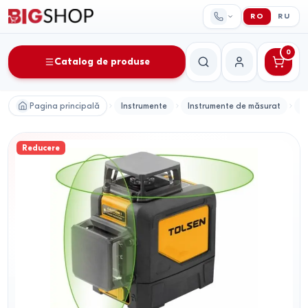
RO
RU
0
Catalog de produse
Căutare
Contul meu
Pagina principală
Instrumente
Instrumente de măsurat
N
Reducere