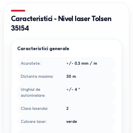
Caracteristici
-
Nivel laser Tolsen
35154
Caracteristici generale
Acuratete
:
+/- 0.3
mm / m
Distanta maxima
:
30
m
Unghiul de
+/- 4
°
autonivelare
:
Clasa laserului
:
2
Culoare laser
:
verde