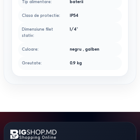
Tip alimentare
:
baterii
Clasa de protectie
:
IP54
Dimensiune filet
1/4"
stativ
:
Culoare
:
negru
,
galben
Greutate
:
0.9
kg