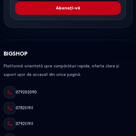
Abonați-vă
BIGSHOP
Platformă orientată spre cumpărături rapide, oferte clare și
suport ușor de accesat din orice pagină.
079202090
078211911
079211911