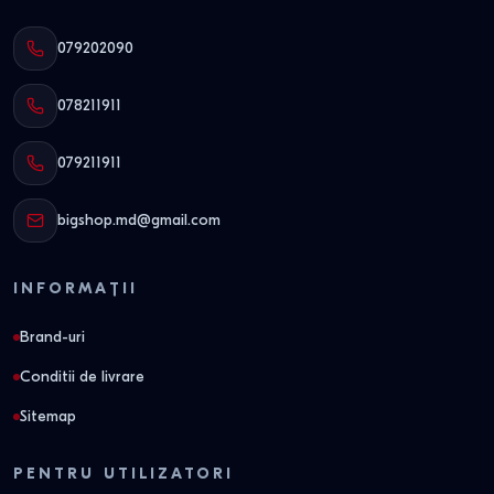
079202090
078211911
079211911
bigshop.md@gmail.com
INFORMAȚII
Brand-uri
Conditii de livrare
Sitemap
PENTRU UTILIZATORI