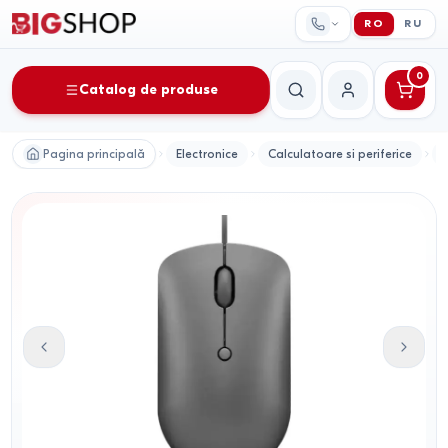
RO
RU
0
Catalog de produse
Căutare
Contul meu
Pagina principală
Electronice
Calculatoare si periferice