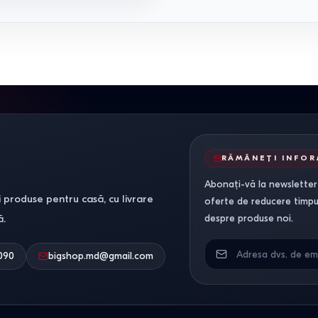
RĂMÂNEȚI INFO
Abonați-vă la newsletter-
 produse pentru casă, cu livrare
oferte de reducere timpuri
ă.
despre produse noi.
090
bigshop.md@gmail.com