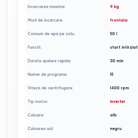
Incarcarea maxima
:
9
kg
Mod de incarcare
:
frontala
Consum de apa pe ciclu
:
50
l
Functii
:
start intirziat
Durata spalare rapida
:
30
min
Numar de programe
:
15
Viteza de centrifugare
:
1400
rpm
Tip motor
:
inverter
Culoare
:
alb
Culoarea usii
:
negru