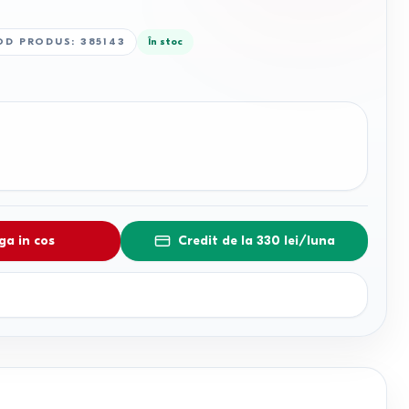
OD PRODUS
:
385143
În stoc
a in cos
Credit de la 330 lei/luna