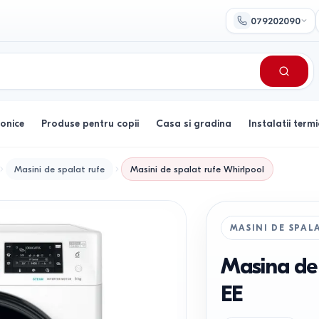
079202090
ronice
Produse pentru copii
Casa si gradina
Instalatii termi
Masini de spalat rufe
Masini de spalat rufe
Whirlpool
MASINI DE SPAL
Masina de
EE