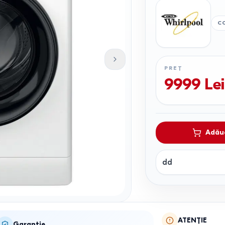
C
PREȚ
9999
Lei
Adăug
dd
ATENȚIE
Garanție