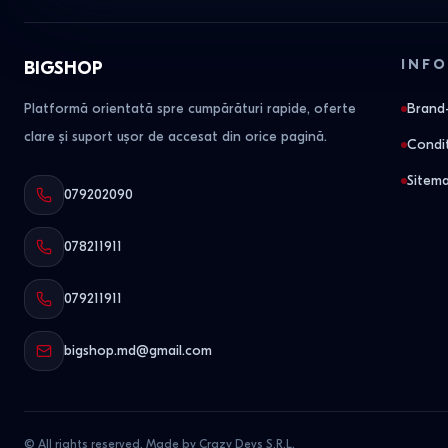
INFO
BIGSHOP
Platformă orientată spre cumpărături rapide, oferte
Brand-
clare și suport ușor de accesat din orice pagină.
Condit
Sitem
079202090
078211911
079211911
bigshop.md@gmail.com
© All rights reserved. Made by Crazy Devs S.R.L.