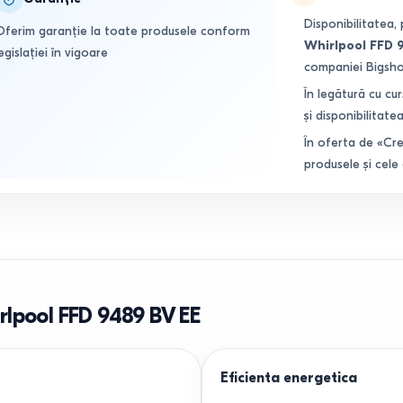
Disponibilitatea, 
Oferim garanție la toate produsele conform
Whirlpool FFD 
egislației în vigoare
companiei Bigsh
În legătură cu cur
și disponibilitatea
În oferta de «Cre
produsele și cele
rlpool FFD 9489 BV EE
Eficienta energetica