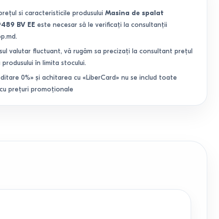
prețul si caracteristicile produsului
Masina de spalat
9489 BV EE
este necesar să le verificați la consultanții
op.md.
sul valutar fluctuant, vă rugăm sa precizați la consultant prețul
 produsului în limita stocului.
ditare 0%» și achitarea cu «LiberCard» nu se includ toate
 cu prețuri promoționale