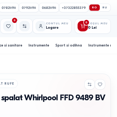
078211911
079211911
068211911
+37322855379
RO
RU
0
0
CONTUL MEU
COȘUL MEU
Logare
0
Lei
Favorite
Comparație
ce si sanitare
Instrumente
Sport si odihna
Instrumente muz
AT RUFE
 spalat Whirlpool FFD 9489 BV