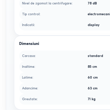
Nivel de zgomot la centrifugare
:
78
dB
Tip control
:
electromecan
Indicatii
:
display
Dimensiuni
Сarcasa
:
standard
Inaltime
:
85
cm
Latime
:
60
cm
Adancime
:
63
cm
Greutate
:
71
kg