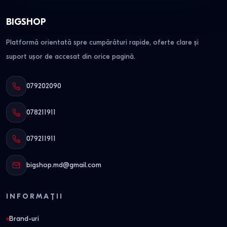
BIGSHOP
Platformă orientată spre cumpărături rapide, oferte clare și
suport ușor de accesat din orice pagină.
079202090
078211911
079211911
bigshop.md@gmail.com
INFORMAȚII
Brand-uri