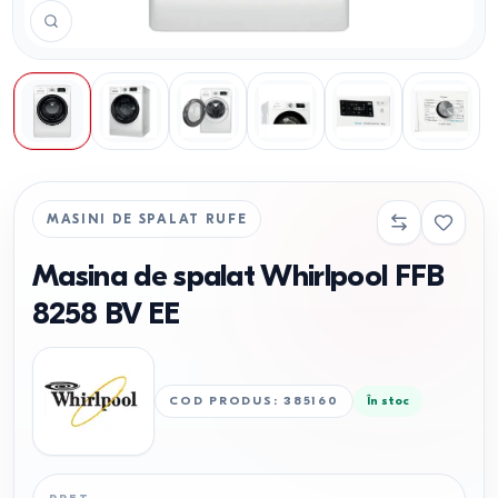
MASINI DE SPALAT RUFE
Masina de spalat Whirlpool FFB
8258 BV EE
COD PRODUS
:
385160
În stoc