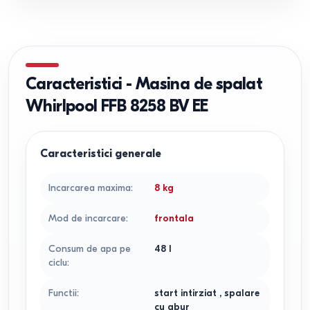
Caracteristici
-
Masina de spalat
Whirlpool FFB 8258 BV EE
Caracteristici generale
Incarcarea maxima
:
8
kg
Mod de incarcare
:
frontala
Consum de apa pe
48
l
ciclu
:
Functii
:
start intirziat
,
spalare
cu abur