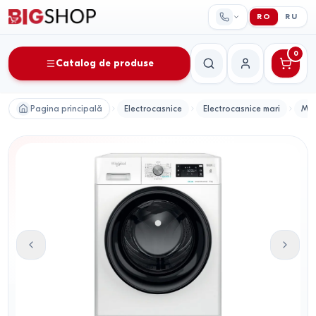
RO
RU
0
Catalog de produse
Căutare
Contul meu
Pagina principală
Electrocasnice
Electrocasnice mari
Mas