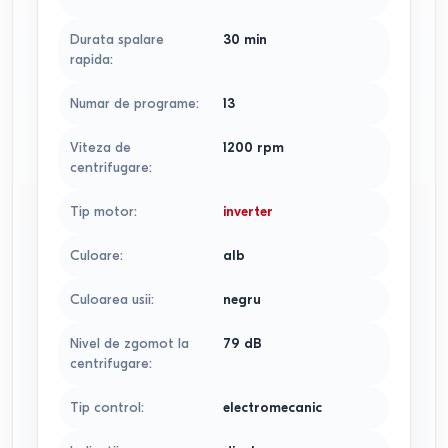
Durata spalare
30
min
rapida
:
Numar de programe
:
13
Viteza de
1200
rpm
centrifugare
:
Tip motor
:
inverter
Culoare
:
alb
Culoarea usii
:
negru
Nivel de zgomot la
79
dB
centrifugare
:
Tip control
:
electromecanic