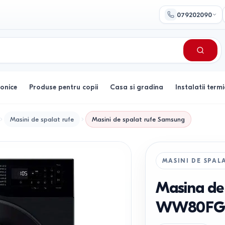
079202090
ronice
Produse pentru copii
Casa si gradina
Instalatii termi
Masini de spalat rufe
Masini de spalat rufe
Samsung
MASINI DE SPAL
Masina de
WW80FG5