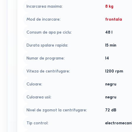
Incarcarea maxima
:
8
kg
Mod de incarcare
:
frontala
Consum de apa pe ciclu
:
48
l
Durata spalare rapida
:
15
min
Numar de programe
:
14
Viteza de centrifugare
:
1200
rpm
Culoare
:
negru
Culoarea usii
:
negru
Nivel de zgomot la centrifugare
:
72
dB
Tip control
:
electromecan