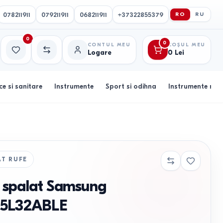
078211911
079211911
068211911
+37322855379
RO
RU
0
0
CONTUL MEU
COȘUL MEU
Logare
0
Lei
Favorite
Comparație
ce si sanitare
Instrumente
Sport si odihna
Instrumente muz
AT RUFE
 spalat Samsung
L32ABLE