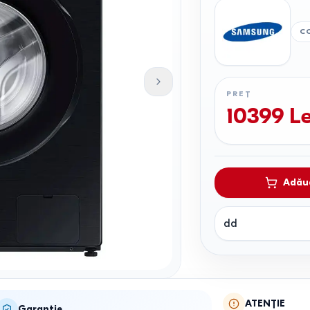
C
PREȚ
10399
Le
Adăug
dd
ATENȚIE
Garanție