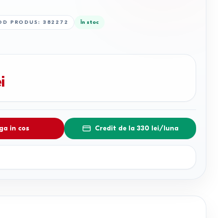
OD PRODUS
:
382272
În stoc
i
a in cos
Credit de la 330 lei/luna