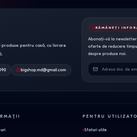
RĂMÂNEȚI INFO
Abonați-vă la newsletter-
 produse pentru casă, cu livrare
oferte de reducere timpuri
ă.
despre produse noi.
090
bigshop.md@gmail.com
RMAȚII
PENTRU UTILIZAT
uri
Sfaturi utile