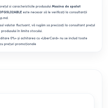
prețul si caracteristicile produsului
Masina de spalat
FG5L32ABLE
este necesar să le verificați la consultanții
op.md.
sul valutar fluctuant, vă rugăm sa precizați la consultant prețul
 produsului în limita stocului.
ditare 0%» și achitarea cu «LiberCard» nu se includ toate
 cu prețuri promoționale