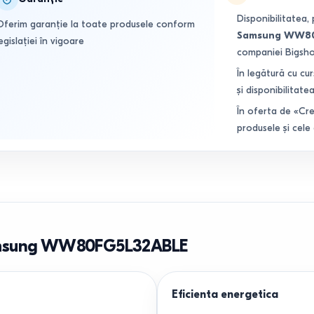
Disponibilitatea, 
Oferim garanție la toate produsele conform
Samsung WW80
egislației în vigoare
companiei Bigsh
În legătură cu cur
și disponibilitatea
În oferta de «Cre
produsele și cele
amsung WW80FG5L32ABLE
Eficienta energetica