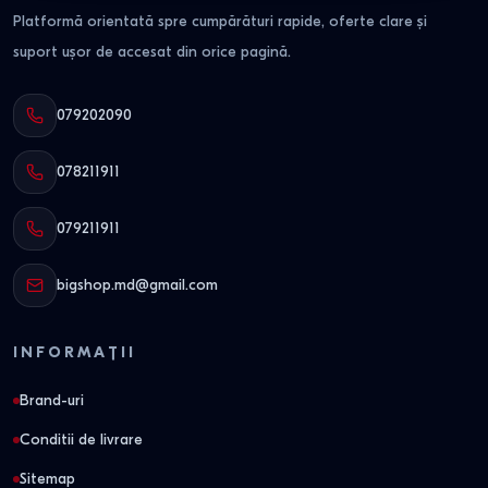
Platformă orientată spre cumpărături rapide, oferte clare și
suport ușor de accesat din orice pagină.
079202090
078211911
079211911
bigshop.md@gmail.com
INFORMAȚII
Brand-uri
Conditii de livrare
Sitemap