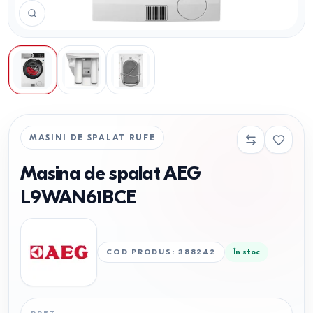
MASINI DE SPALAT RUFE
Masina de spalat AEG
L9WAN61BCE
COD PRODUS
:
388242
În stoc