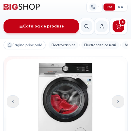
RO
RU
0
Catalog de produse
Căutare
Contul meu
Pagina principală
Electrocasnice
Electrocasnice mari
Mas