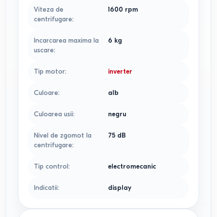
Viteza de
1600
rpm
centrifugare
:
Incarcarea maxima la
6
kg
uscare
:
Tip motor
:
inverter
Culoare
:
alb
Culoarea usii
:
negru
Nivel de zgomot la
75
dB
centrifugare
:
Tip control
:
electromecanic
Indicatii
:
display