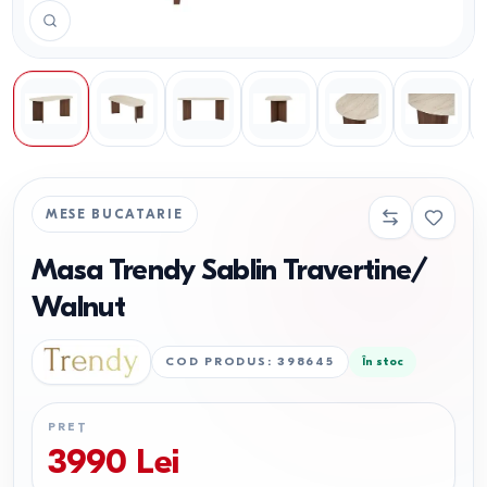
MESE BUCATARIE
Masa Trendy Sablin Travertine/
Walnut
COD PRODUS
:
398645
În stoc
PREȚ
3990
Lei