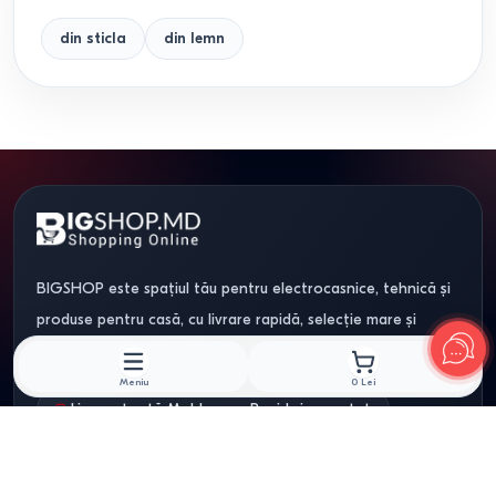
din sticla
din lemn
BIGSHOP este spațiul tău pentru electrocasnice, tehnică și
produse pentru casă, cu livrare rapidă, selecție mare și
experiență de cumpărare mai clară.
Meniu
0
Lei
Livrare toată Moldova – Rapid și garantat
079202090
bigshop.md@gmail.com