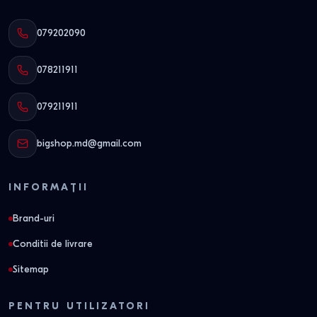
079202090
078211911
079211911
bigshop.md@gmail.com
INFORMAȚII
Brand-uri
Conditii de livrare
Sitemap
PENTRU UTILIZATORI