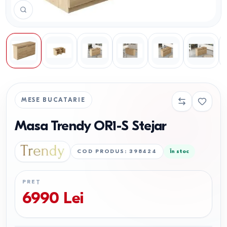
MESE BUCATARIE
Masa Trendy OR1-S Stejar
COD PRODUS
:
398424
În stoc
PREȚ
6990
Lei