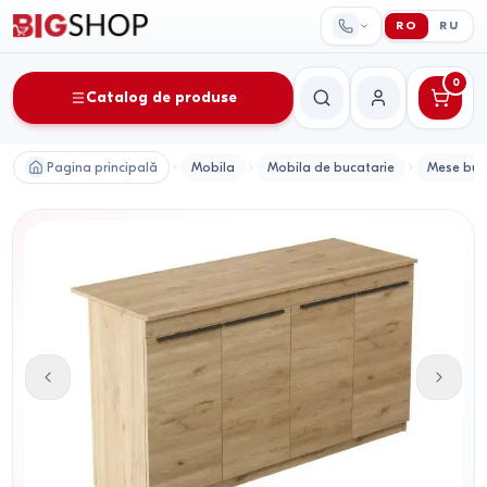
RO
RU
0
Catalog de produse
Căutare
Contul meu
Pagina principală
Mobila
Mobila de bucatarie
Mese buc