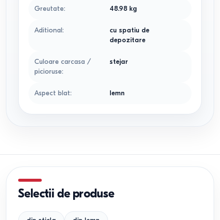
Greutate
:
48.98
kg
Aditional
:
cu spatiu de
depozitare
Culoare carcasa /
stejar
picioruse
:
Aspect blat
:
lemn
Selectii de produse