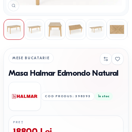
MESE BUCATARIE
Masa Halmar Edmondo Natural
COD PRODUS
:
398393
În stoc
PREȚ
18800
Lei