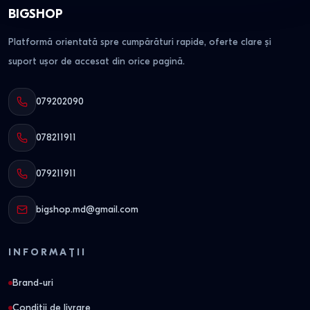
BIGSHOP
Platformă orientată spre cumpărături rapide, oferte clare și
suport ușor de accesat din orice pagină.
079202090
078211911
079211911
bigshop.md@gmail.com
INFORMAȚII
Brand-uri
Conditii de livrare