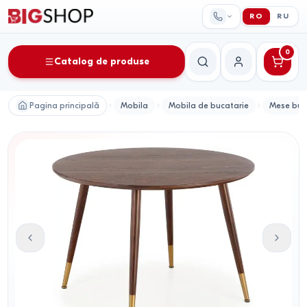
RO
RU
0
Catalog de produse
Căutare
Contul meu
Pagina principală
Mobila
Mobila de bucatarie
Mese buc