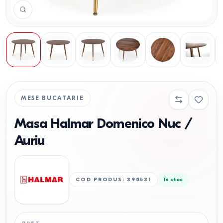
MESE BUCATARIE
Masa Halmar Domenico Nuc /
Auriu
COD PRODUS
:
398531
În stoc