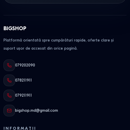
BIGSHOP
Platformă orientată spre cumpărături rapide, oferte clare și
suport ușor de accesat din orice pagină.
079202090
078211911
079211911
bigshop.md@gmail.com
INFORMAȚII