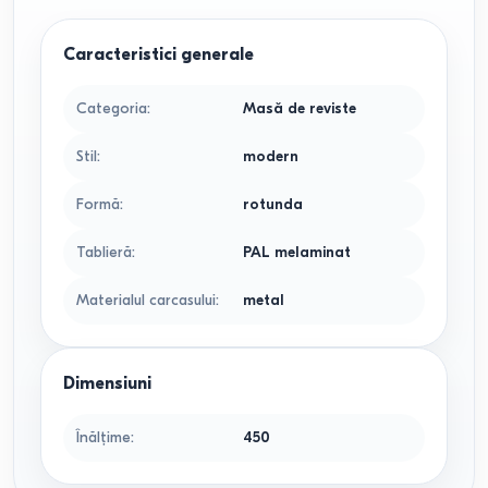
Caracteristici generale
Categoria
:
Masă de reviste
Stil
:
modern
Formă
:
rotunda
Tablieră
:
PAL melaminat
Materialul carcasului
:
metal
Dimensiuni
Înălțime
:
450