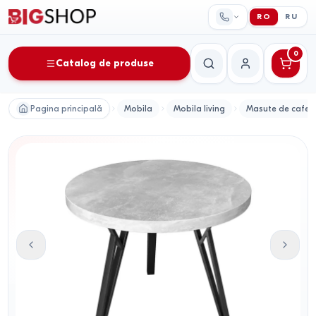
RO
RU
0
Catalog de produse
Căutare
Contul meu
Pagina principală
Mobila
Mobila living
Masute de cafea