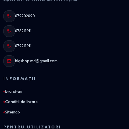
079202090
078211911
079211911
bigshop.md@gmail.com
INFORMAȚII
Brand-uri
Conditii de livrare
Sitemap
PENTRU UTILIZATORI