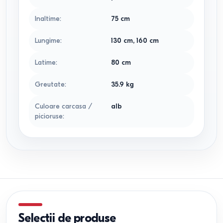
Inaltime
:
75
cm
Lungime
:
130
cm
,
160
cm
Latime
:
80
cm
Greutate
:
35.9
kg
Culoare carcasa /
alb
picioruse
:
Selectii de produse