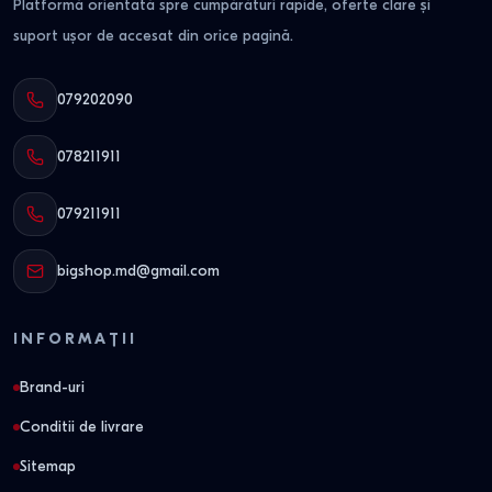
Platformă orientată spre cumpărături rapide, oferte clare și
suport ușor de accesat din orice pagină.
079202090
078211911
079211911
bigshop.md@gmail.com
INFORMAȚII
Brand-uri
Conditii de livrare
Sitemap