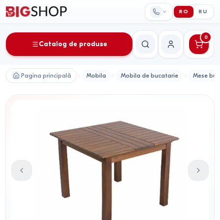
RO
RU
0
Catalog de produse
Căutare
Contul meu
Pagina principală
Mobila
Mobila de bucatarie
Mese buc