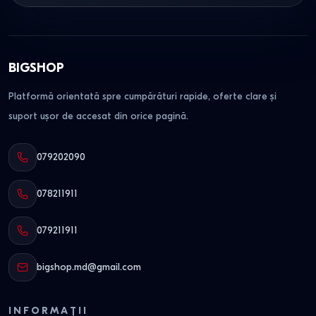
BIGSHOP
Platformă orientată spre cumpărături rapide, oferte clare și
suport ușor de accesat din orice pagină.
079202090
078211911
079211911
bigshop.md@gmail.com
INFORMAȚII