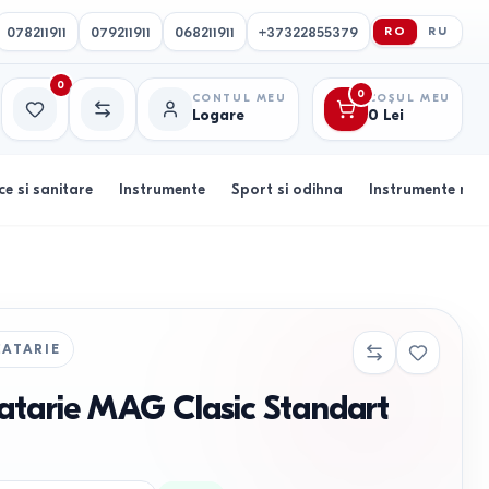
078211911
079211911
068211911
+37322855379
RO
RU
0
0
CONTUL MEU
COȘUL MEU
Logare
0
Lei
Favorite
Comparație
ce si sanitare
Instrumente
Sport si odihna
Instrumente muz
CATARIE
atarie MAG Clasic Standart