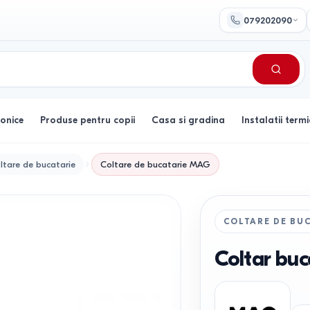
079202090
ronice
Produse pentru copii
Casa si gradina
Instalatii termi
ltare de bucatarie
Coltare de bucatarie
MAG
COLTARE DE BU
Coltar buc