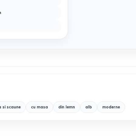
n
 si scaune
cu masa
din lemn
alb
moderne