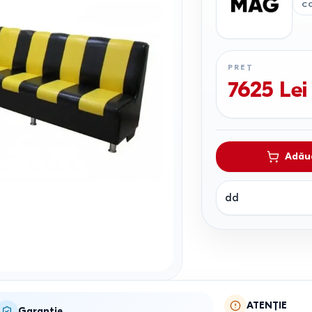
C
PREȚ
7625
Lei
Adăug
dd
ATENȚIE
Garanție