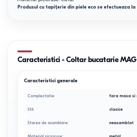
Produsul cu tapițerie din piele eco se efectueaza la
Caracteristici
-
Coltar bucatarie MAG
Caracteristici generale
Complectatie
:
fara masa si
Stil
:
clasice
Starea de asamblare
:
neasamblat
Material picioruse
:
metal