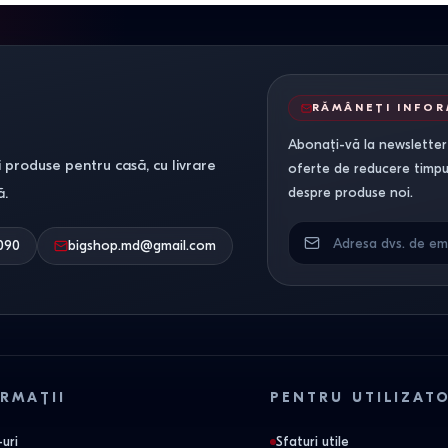
RĂMÂNEȚI INFO
Abonați-vă la newsletter-
 produse pentru casă, cu livrare
oferte de reducere timpuri
ă.
despre produse noi.
090
bigshop.md@gmail.com
RMAȚII
PENTRU UTILIZAT
uri
Sfaturi utile