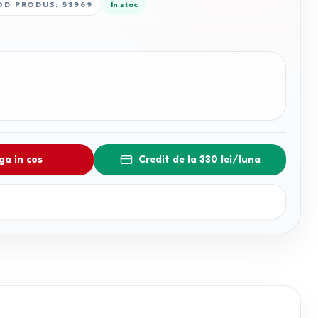
OD PRODUS
:
53969
În stoc
a in cos
Credit de la 330 lei/luna