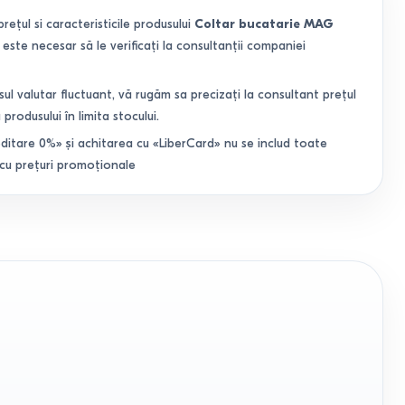
prețul si caracteristicile produsului
Coltar bucatarie MAG
este necesar să le verificați la consultanții companiei
sul valutar fluctuant, vă rugăm sa precizați la consultant prețul
 produsului în limita stocului.
ditare 0%» și achitarea cu «LiberCard» nu se includ toate
 cu prețuri promoționale