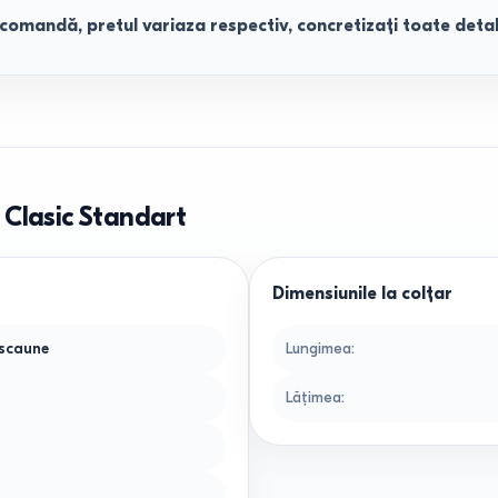
 comandă, pretul variaza respectiv, concretizați toate detali
 Clasic Standart
Dimensiunile la colțar
 scaune
Lungimea
:
Lățimea
: