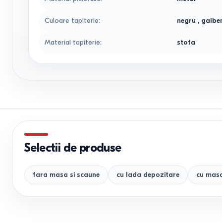
Culoare tapiterie
:
negru
,
galbe
Material tapiterie
:
stofa
Selectii de produse
fara masa si scaune
cu lada depozitare
cu masa