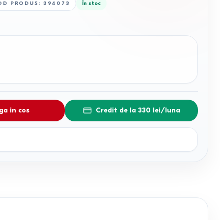
OD PRODUS
:
394073
În stoc
a in cos
Credit de la 330 lei/luna