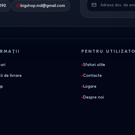
090
bigshop.md@gmail.com
RMAȚII
PENTRU UTILIZAT
uri
Sfaturi utile
ii de livrare
Contacte
ap
Logare
Despre noi