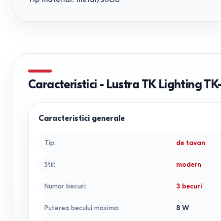
Caracteristici
-
Lustra TK Lighting TK-
Caracteristici generale
Tip
:
de tavan
Stil
:
modern
Numar becuri
:
3 becuri
Puterea becului maxima
:
8
W