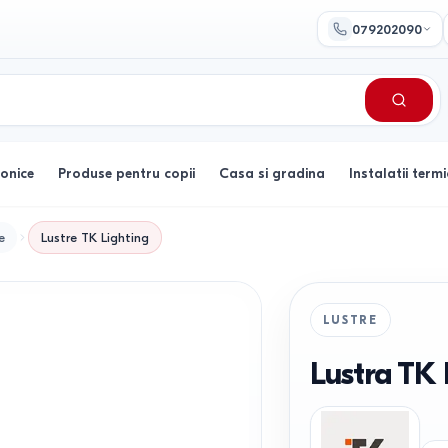
079202090
ronice
Produse pentru copii
Casa si gradina
Instalatii termi
e
Lustre
TK Lighting
LUSTRE
Lustra TK 