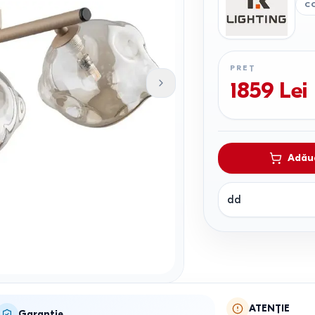
C
PREȚ
1859
Lei
Adăug
dd
ATENȚIE
Garanție