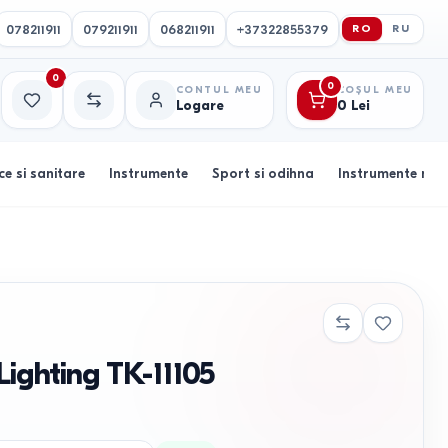
078211911
079211911
068211911
+37322855379
RO
RU
0
0
CONTUL MEU
COȘUL MEU
Logare
0
Lei
Favorite
Comparație
ce si sanitare
Instrumente
Sport si odihna
Instrumente muz
Lighting TK-11105