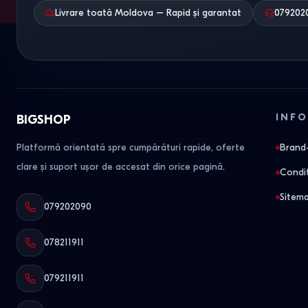
Livrare toată Moldova – Rapid și garantat
079202
INFO
BIGSHOP
Platformă orientată spre cumpărături rapide, oferte
Brand-
clare și suport ușor de accesat din orice pagină.
Condit
Sitem
079202090
078211911
079211911