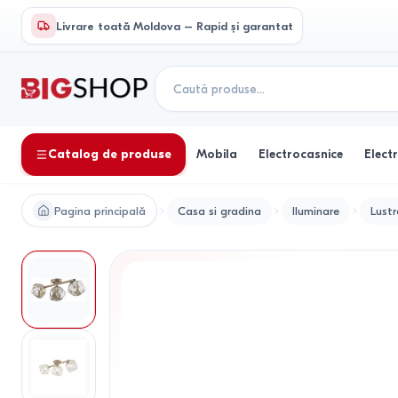
Livrare toată Moldova – Rapid și garantat
Catalog de produse
Mobila
Electrocasnice
Elect
Pagina principală
Casa si gradina
Iluminare
Lustr