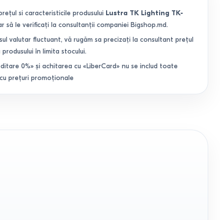
prețul si caracteristicile produsului
Lustra TK Lighting TK-
 să le verificați la consultanții companiei Bigshop.md.
sul valutar fluctuant, vă rugăm sa precizați la consultant prețul
 produsului în limita stocului.
ditare 0%» și achitarea cu «LiberCard» nu se includ toate
 cu prețuri promoționale