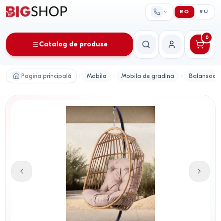
RO
RU
0
Catalog de produse
Căutare
Contul meu
Pagina principală
Mobila
Mobila de gradina
Balansoare