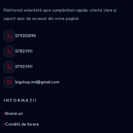
Platformă orientată spre cumpărături rapide, oferte clare și
suport ușor de accesat din orice pagină.
079202090
078211911
079211911
bigshop.md@gmail.com
INFORMAȚII
Brand-uri
Conditii de livrare