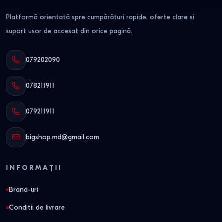
Platformă orientată spre cumpărături rapide, oferte clare și
suport ușor de accesat din orice pagină.
079202090
078211911
079211911
bigshop.md@gmail.com
INFORMAȚII
Brand-uri
Conditii de livrare