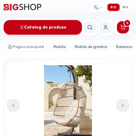
RO
RU
0
Catalog de produse
Căutare
Contul meu
Pagina principală
Mobila
Mobila de gradina
Balansoare