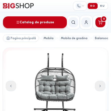
RO
RU
0
Catalog de produse
Căutare
Contul meu
Pagina principală
Mobila
Mobila de gradina
Balansoare