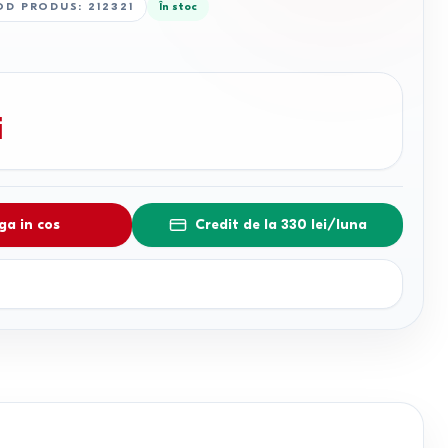
OD PRODUS
:
212321
În stoc
i
a in cos
Credit de la 330 lei/luna