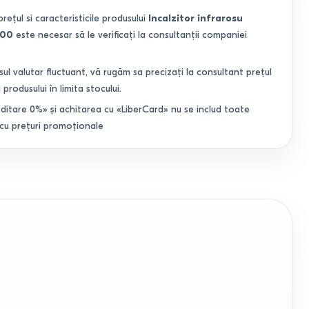
prețul si caracteristicile produsului
Incalzitor infrarosu
700
este necesar să le verificați la consultanții companiei
sul valutar fluctuant, vă rugăm sa precizați la consultant prețul
 produsului în limita stocului.
ditare 0%» și achitarea cu «LiberCard» nu se includ toate
 cu prețuri promoționale