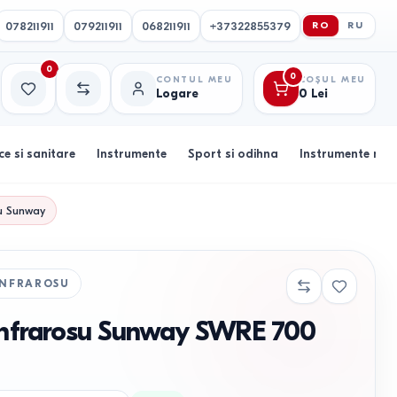
078211911
079211911
068211911
+37322855379
RO
RU
0
0
CONTUL MEU
COȘUL MEU
Logare
0
Lei
Favorite
Comparație
ce si sanitare
Instrumente
Sport si odihna
Instrumente muz
u
Sunway
INFRAROSU
 infrarosu Sunway SWRE 700