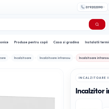
079202090
ronice
Produse pentru copii
Casa si gradina
Instalatii termi
zare
Incalzitoare
Incalzitoare infrarosu
Incalzitoare infraros
INCALZITOARE 
Incalzitor