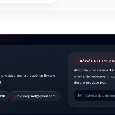
RĂMÂNEȚI INFO
Abonați-vă la newsletter-
 produse pentru casă, cu livrare
oferte de reducere timpuri
ă.
despre produse noi.
090
bigshop.md@gmail.com