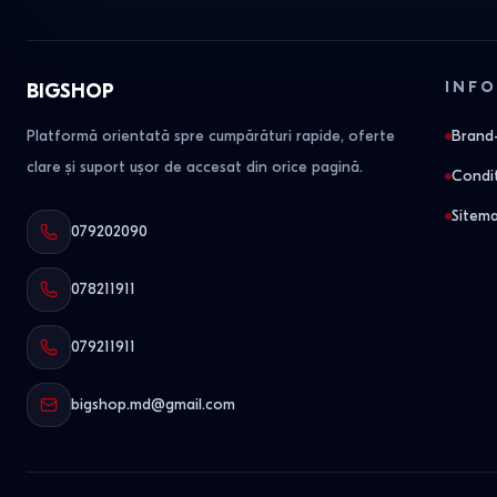
INFO
BIGSHOP
Platformă orientată spre cumpărături rapide, oferte
Brand-
clare și suport ușor de accesat din orice pagină.
Condit
Sitem
079202090
078211911
079211911
bigshop.md@gmail.com