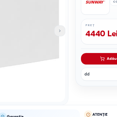
C
PREȚ
4440
Le
Adăug
dd
ATENȚIE
Garanție