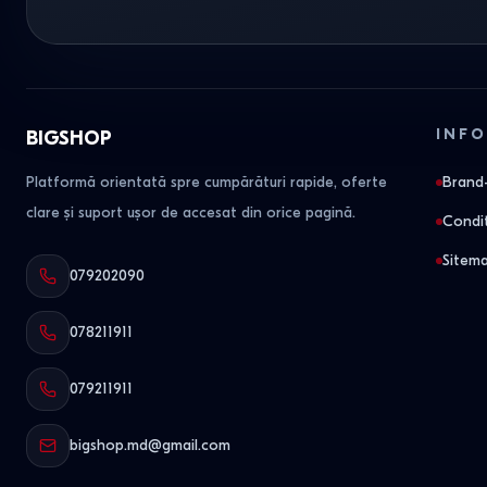
INFO
BIGSHOP
Platformă orientată spre cumpărături rapide, oferte
Brand-
clare și suport ușor de accesat din orice pagină.
Condit
Sitem
079202090
078211911
079211911
bigshop.md@gmail.com