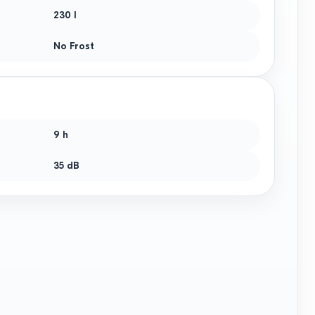
230
l
No Frost
9 h
35 dB