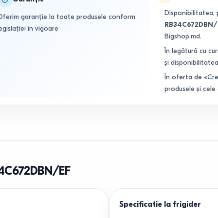
Disponibilitatea, 
Oferim garanție la toate produsele conform
RB34C672DBN/
egislației în vigoare
Bigshop.md.
În legătură cu cur
și disponibilitatea
În oferta de «Cre
produsele și cele
34C672DBN/EF
Specificatie la frigider