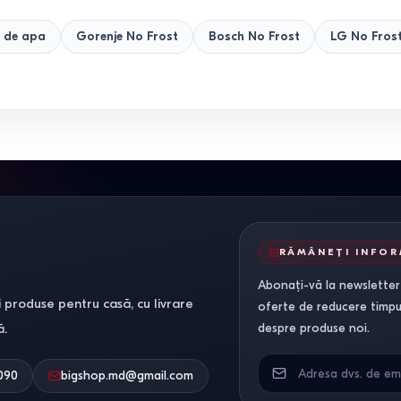
 de apa
Gorenje No Frost
Bosch No Frost
LG No Fros
RĂMÂNEȚI INFO
Abonați-vă la newsletter-
 produse pentru casă, cu livrare
oferte de reducere timpuri
ă.
despre produse noi.
090
bigshop.md@gmail.com