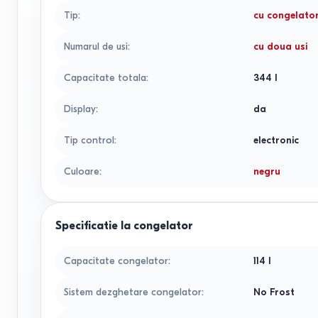
Tip
:
cu congelato
Numarul de usi
:
cu doua usi
Capacitate totala
:
344
l
Display
:
da
Tip control
:
electronic
Culoare
:
negru
Specificatie la congelator
Capacitate congelator
:
114
l
Sistem dezghetare congelator
:
No Frost