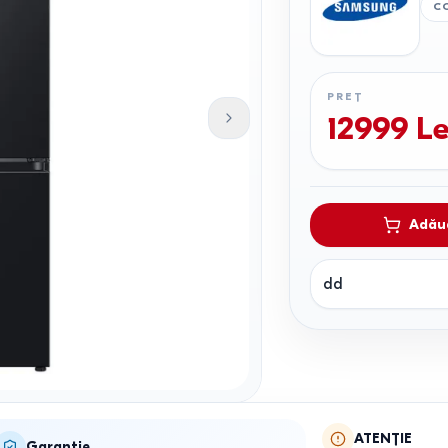
C
PREȚ
12999
Le
Adăug
dd
ATENȚIE
Garanție