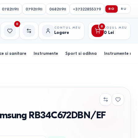
078211911
079211911
068211911
+37322855379
RO
RU
0
0
CONTUL MEU
COȘUL MEU
Logare
0
Lei
Favorite
Comparație
ce si sanitare
Instrumente
Sport si odihna
Instrumente muz
 Samsung RB34C672DBN/EF