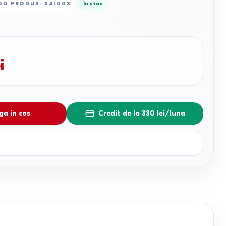
OD PRODUS
:
341003
În stoc
i
a in cos
Credit de la 330 lei/luna