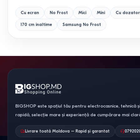
Cu ecran
No Frost
Mici
Mini
Cu dozator
170 cm inaltime
Samsung No Frost
BIGSHOP este spațiul tău pentru electrocasnice, tehnică și
rapidă, selecție mare și experiență de cumpărare mai clar
Livrare toată Moldova – Rapid și garantat
079202