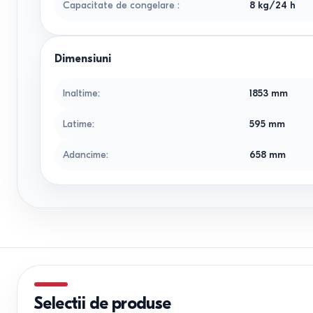
Capacitate de congelare
:
8 kg/24 h
Dimensiuni
Inaltime
:
1853
mm
Latime
:
595
mm
Adancime
:
658
mm
Selectii de produse