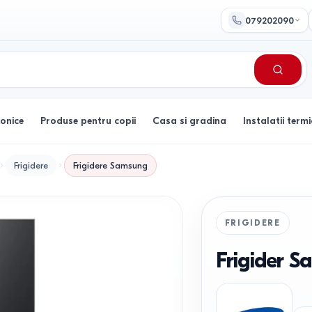
079202090
ronice
Produse pentru copii
Casa si gradina
Instalatii termi
Frigidere
Frigidere
Samsung
FRIGIDERE
Frigider