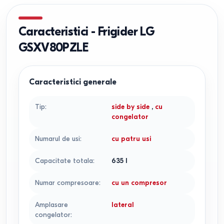
Caracteristici
-
Frigider LG
GSXV80PZLE
Caracteristici generale
Tip
:
side by side
,
cu
congelator
Numarul de usi
:
cu patru usi
Capacitate totala
:
635
l
Numar compresoare
:
cu un compresor
Amplasare
lateral
congelator
: