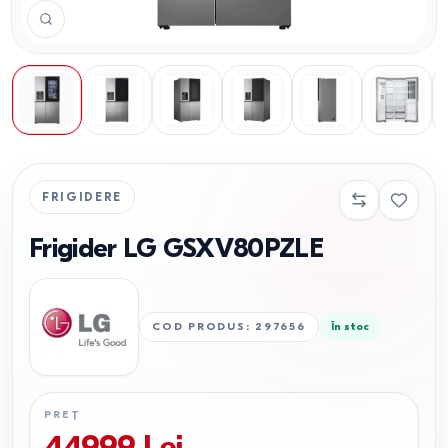
FRIGIDERE
Frigider LG GSXV80PZLE
COD PRODUS
:
297656
În stoc
PREȚ
44999
Lei