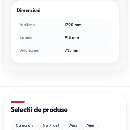
Dimensiuni
Inaltime
:
1790
mm
Latime
:
913
mm
Adancime
:
735
mm
Selectii de produse
Cu ecran
No Frost
Mici
Mini