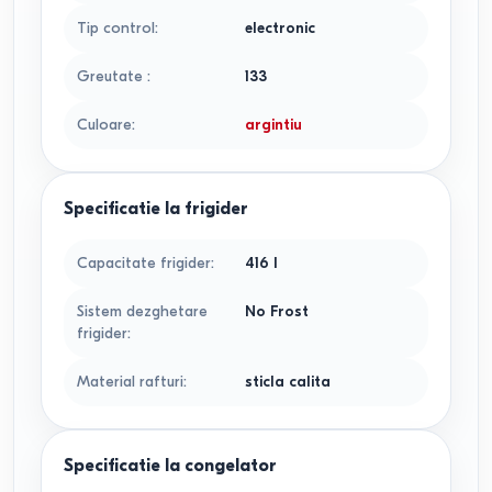
Tip control
:
electronic
Greutate
:
133
Culoare
:
argintiu
Specificatie la frigider
Capacitate frigider
:
416
l
Sistem dezghetare
No Frost
frigider
:
Material rafturi
:
sticla calita
Specificatie la congelator