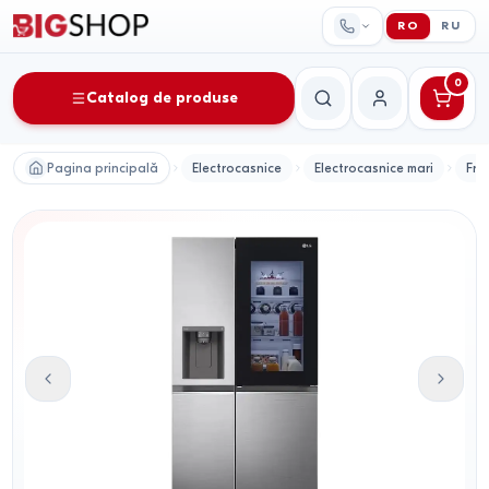
RO
RU
0
Catalog de produse
Căutare
Contul meu
Pagina principală
Electrocasnice
Electrocasnice mari
Fri