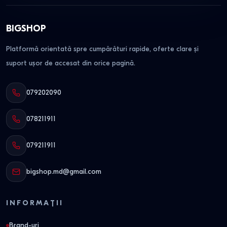
BIGSHOP
Platformă orientată spre cumpărături rapide, oferte clare și
suport ușor de accesat din orice pagină.
079202090
078211911
079211911
bigshop.md@gmail.com
INFORMAȚII
Brand-uri