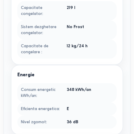
Capacitate
219
l
congelator
:
Sistem dezghetare
No Frost
congelator
:
Capacitate de
12 kg/24 h
congelare
:
Energie
Consum energetic
348
kWh/an
kWh/an
:
Eficienta energetica
:
E
Nivel zgomot
:
36 dB