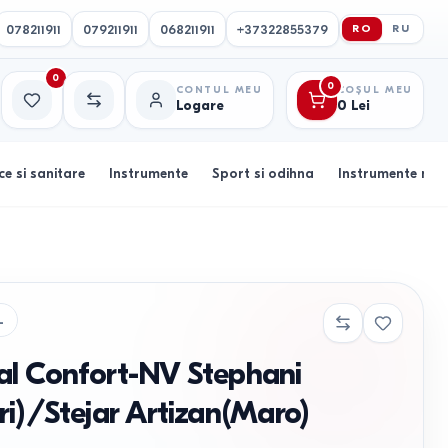
078211911
079211911
068211911
+37322855379
RO
RU
0
0
CONTUL MEU
COȘUL MEU
Logare
0
Lei
Favorite
Comparație
ce si sanitare
Instrumente
Sport si odihna
Instrumente muz
L
al Confort-NV Stephani
ri)/Stejar Artizan(Maro)