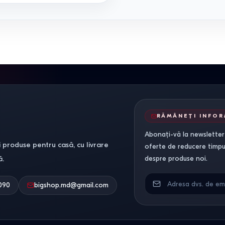
RĂMÂNEȚI INFO
Abonați-vă la newsletter-
 produse pentru casă, cu livrare
oferte de reducere timpuri
ă.
despre produse noi.
090
bigshop.md@gmail.com