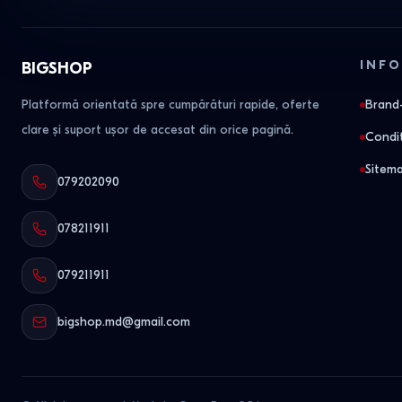
INFO
BIGSHOP
Platformă orientată spre cumpărături rapide, oferte
Brand-
clare și suport ușor de accesat din orice pagină.
Condit
Sitem
079202090
078211911
079211911
bigshop.md@gmail.com