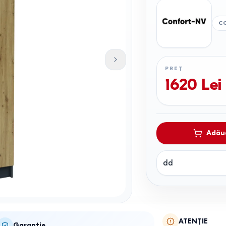
C
PREȚ
1620
Lei
Adăug
dd
ATENȚIE
Garanție