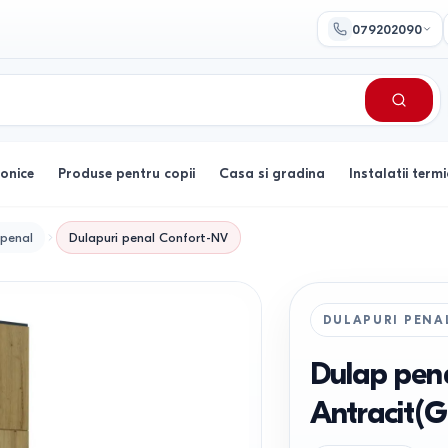
079202090
ronice
Produse pentru copii
Casa si gradina
Instalatii termi
 penal
Dulapuri penal
Confort-NV
DULAPURI PENA
Dulap pen
Antracit(G