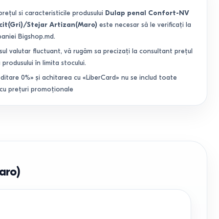
prețul si caracteristicile produsului
Dulap penal Confort-NV
it(Gri)/Stejar Artizan(Maro)
este necesar să le verificați la
paniei Bigshop.md.
sul valutar fluctuant, vă rugăm sa precizați la consultant prețul
 produsului în limita stocului.
ditare 0%» și achitarea cu «LiberCard» nu se includ toate
 cu prețuri promoționale
aro)