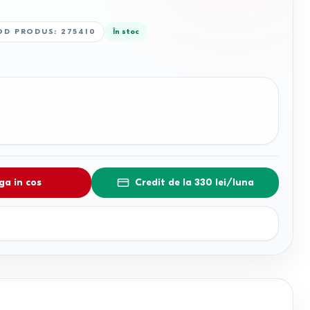
OD PRODUS
:
275410
În stoc
a in cos
Credit de la 330 lei/luna