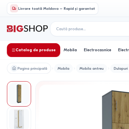
Livrare toată Moldova – Rapid și garantat
Catalog de produse
Mobila
Electrocasnice
Elect
Pagina principală
Mobila
Mobila antreu
Dulapuri