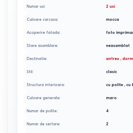
Numar usi
:
2 usi
Culoare carcasa
:
mocca
Acoperire fatada
:
foto imprima
Stare asamblare
:
neasamblat
Destinatie
:
antreu
,
dorm
Stil
:
clasic
Structura interioara
:
cu polite
,
cu 
Culoare generala
:
maro
Numar de polite
:
4
Numar de sertare
:
2