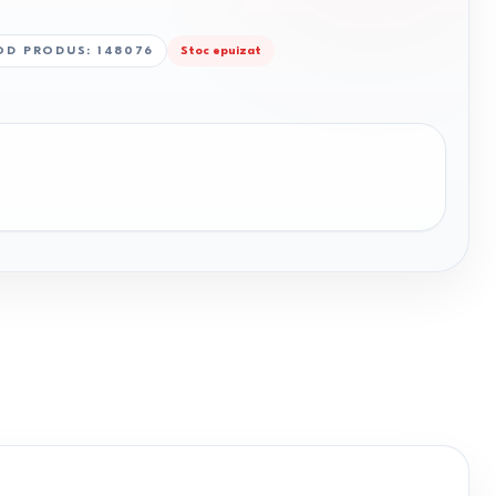
OD PRODUS
:
148076
Stoc epuizat