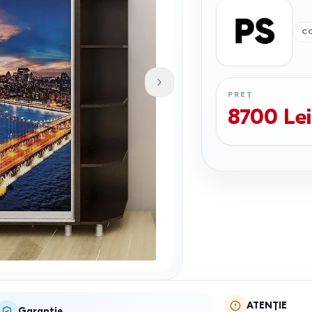
C
PREȚ
8700
Lei
ATENȚIE
Garanție