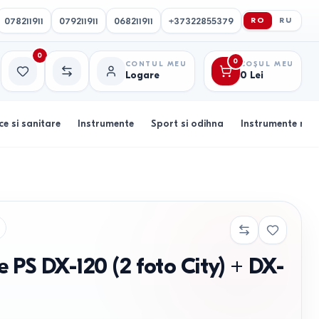
078211911
079211911
068211911
+37322855379
RO
RU
0
0
CONTUL MEU
COȘUL MEU
Logare
0
Lei
Favorite
Comparație
ce si sanitare
Instrumente
Sport si odihna
Instrumente muz
 PS DX-120 (2 foto City) + DX-