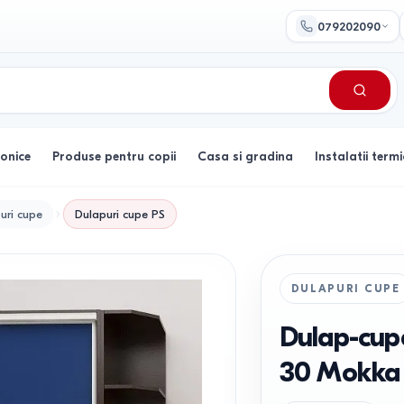
079202090
ronice
Produse pentru copii
Casa si gradina
Instalatii termi
uri cupe
Dulapuri cupe
PS
DULAPURI CUPE
Dulap-cupe
30 Mokka