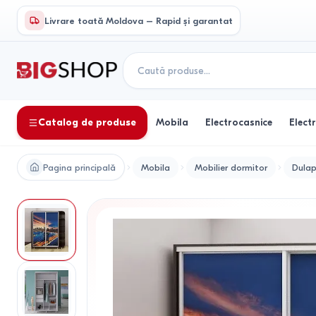
Livrare toată Moldova – Rapid și garantat
Catalog de produse
Mobila
Electrocasnice
Elect
Pagina principală
Mobila
Mobilier dormitor
Dulap