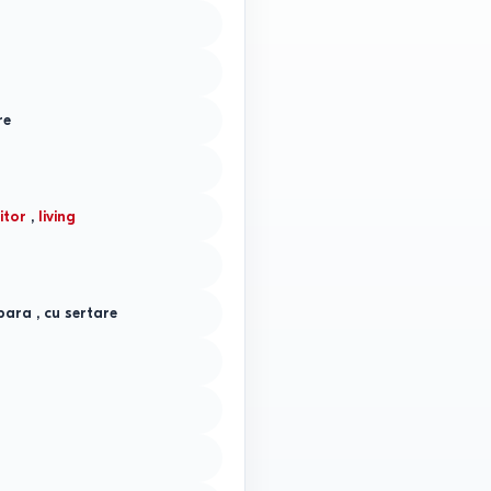
re
itor
,
living
bara
,
cu sertare