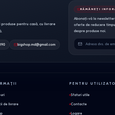
RĂMÂNEȚI INFO
Abonați-vă la newsletter-
 produse pentru casă, cu livrare
oferte de reducere timpuri
ă.
despre produse noi.
090
bigshop.md@gmail.com
RMAȚII
PENTRU UTILIZAT
uri
Sfaturi utile
ii de livrare
Contacte
ap
Logare