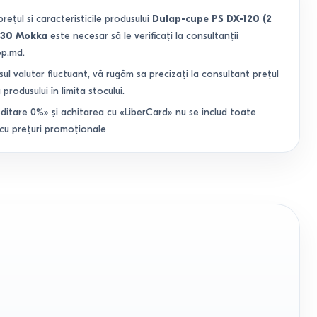
prețul si caracteristicile produsului
Dulap-cupe PS DX-120 (2
X-30 Mokka
este necesar să le verificați la consultanții
op.md.
sul valutar fluctuant, vă rugăm sa precizați la consultant prețul
 produsului în limita stocului.
ditare 0%» și achitarea cu «LiberCard» nu se includ toate
 cu prețuri promoționale