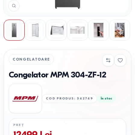
CONGELATOARE
Congelator MPM 304-ZF-12
COD PRODUS
:
342749
În stoc
PREȚ
12499
Lei