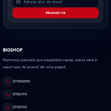
Abonați-vă
BIGSHOP
Platformă orientată spre cumpărături rapide, oferte clare și
suport ușor de accesat din orice pagină.
079202090
078211911
079211911