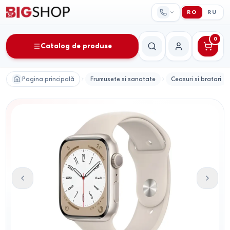
RO
RU
0
Catalog de produse
Căutare
Contul meu
Pagina principală
Frumusete si sanatate
Ceasuri si bratari