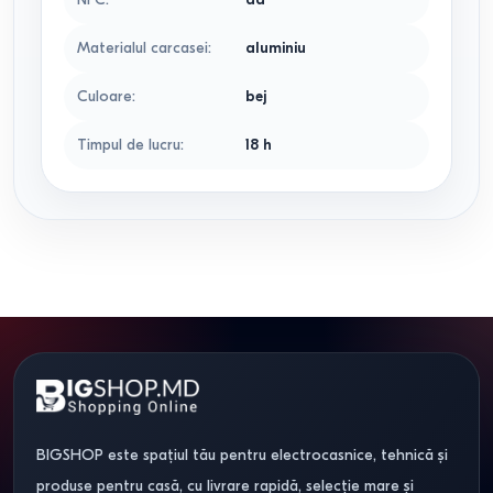
Materialul carcasei
:
aluminiu
Culoare
:
bej
Timpul de lucru
:
18
h
BIGSHOP este spațiul tău pentru electrocasnice, tehnică și
produse pentru casă, cu livrare rapidă, selecție mare și