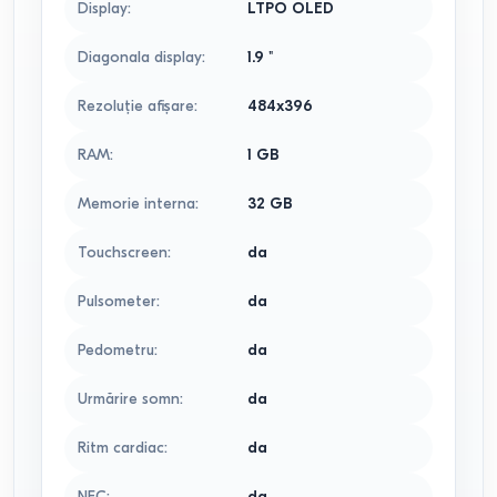
Display
:
LTPO OLED
Diagonala display
:
1.9
"
Rezoluție afișare
:
484x396
RAM
:
1
GB
Memorie interna
:
32
GB
Touchscreen
:
da
Pulsometer
:
da
Pedometru
:
da
Urmărire somn
:
da
Ritm cardiac
:
da
NFC
:
da