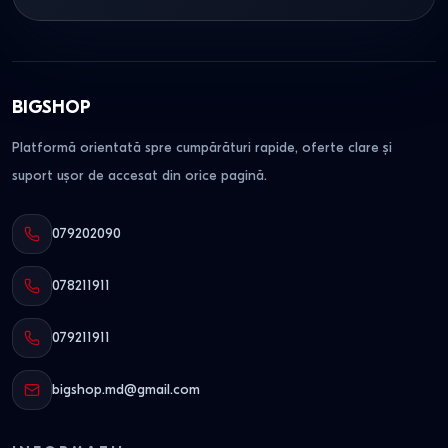
BIGSHOP
Platformă orientată spre cumpărături rapide, oferte clare și
suport ușor de accesat din orice pagină.
079202090
078211911
079211911
bigshop.md@gmail.com