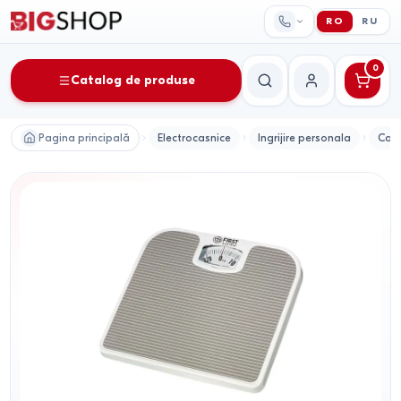
RO
RU
0
Catalog de produse
Căutare
Contul meu
Pagina principală
Electrocasnice
Ingrijire personala
Cant