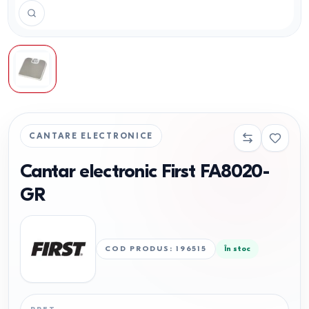
CANTARE ELECTRONICE
Cantar electronic First FA8020-
GR
COD PRODUS
:
196515
În stoc