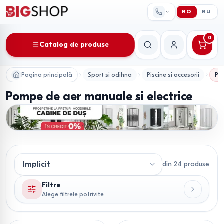
RO
RU
0
Catalog de produse
Căutare
Contul meu
Pagina principală
Sport si odihna
Piscine si accesorii
Po
Pompe de aer manuale si electrice
din
24
produse
Filtre
Alege filtrele potrivite