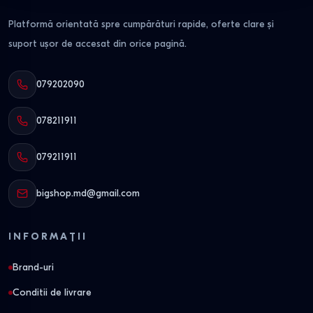
Platformă orientată spre cumpărături rapide, oferte clare și
suport ușor de accesat din orice pagină.
079202090
078211911
079211911
bigshop.md@gmail.com
INFORMAȚII
Brand-uri
Conditii de livrare