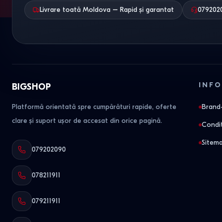
Livrare toată Moldova – Rapid și garantat
079202
INFO
BIGSHOP
Platformă orientată spre cumpărături rapide, oferte
Brand-
clare și suport ușor de accesat din orice pagină.
Condit
Sitem
079202090
078211911
079211911