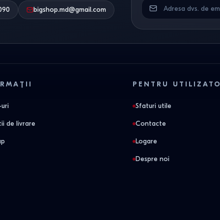
090
bigshop.md@gmail.com
RMAȚII
PENTRU UTILIZAT
uri
Sfaturi utile
ii de livrare
Contacte
ap
Logare
Despre noi