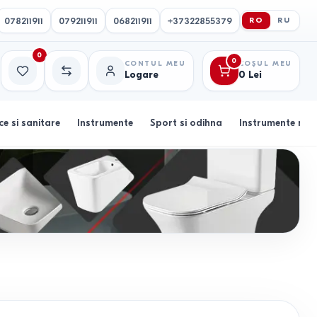
078211911
079211911
068211911
+37322855379
RO
RU
0
0
CONTUL MEU
COȘUL MEU
Logare
0
Lei
Favorite
Comparație
ce si sanitare
Instrumente
Sport si odihna
Instrumente muz