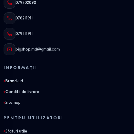
079202090
078211911
079211911
bigshop.md@gmail.com
INFORMAȚII
Brand-uri
Conditii de livrare
Sitemap
PENTRU UTILIZATORI
Sfaturi utile