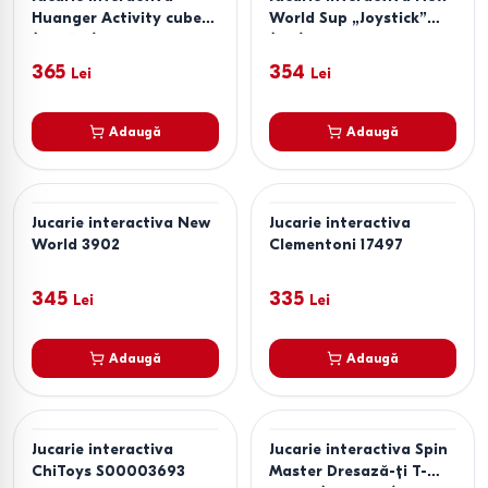
Huanger Activity cube
World Sup „Joystick”
(HE0527)
(S10)
365
354
Lei
Lei
Adaugă
Adaugă
Jucarie interactiva New
Jucarie interactiva
World 3902
Clementoni 17497
345
335
Lei
Lei
Adaugă
Adaugă
Jucarie interactiva
Jucarie interactiva Spin
ChiToys S00003693
Master Dresază-ți T-