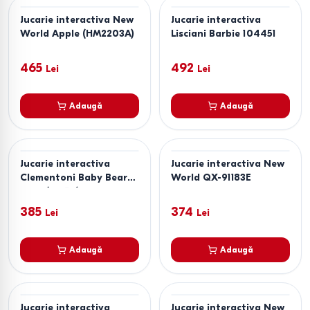
Jucarie interactiva New
Jucarie interactiva
World Apple (HM2203A)
Lisciani Barbie 104451
465
492
Lei
Lei
Adaugă
Adaugă
Jucarie interactiva
Jucarie interactiva New
Clementoni Baby Bear
World QX-91183E
Busy (17856)
385
374
Lei
Lei
Adaugă
Adaugă
Jucarie interactiva
Jucarie interactiva New