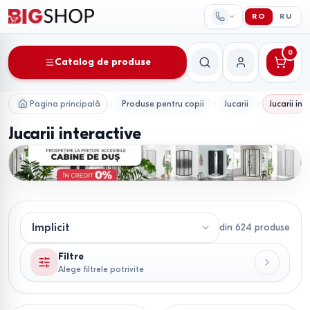
RO
RU
0
Catalog de produse
Căutare
Contul meu
Pagina principală
Produse pentru copii
Jucarii
Jucarii int
Jucarii interactive
din
624
produse
Filtre
Alege filtrele potrivite