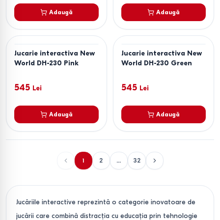
Adaugă
Adaugă
Jucarie interactiva New
Jucarie interactiva New
World DH-230 Pink
World DH-230 Green
545
545
Lei
Lei
Adaugă
Adaugă
1
2
...
32
Jucăriile interactive reprezintă o categorie inovatoare de
jucării care combină distracția cu educația prin tehnologie