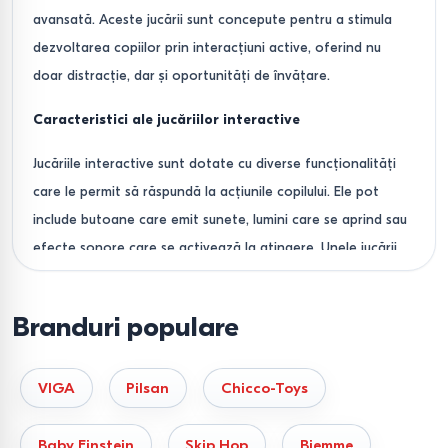
avansată. Aceste jucării sunt concepute pentru a stimula
dezvoltarea copiilor prin interacțiuni active, oferind nu
doar distracție, dar și oportunități de învățare.
Caracteristici ale jucăriilor interactive
Jucăriile interactive sunt dotate cu diverse funcționalități
care le permit să răspundă la acțiunile copilului. Ele pot
include butoane care emit sunete, lumini care se aprind sau
efecte sonore care se activează la atingere. Unele jucării
interactive sunt echipate cu tehnologie avansată, cum ar
fi senzori care detectează mișcarea sau vorbesc, cântă și
Branduri populare
recită versuri.
Beneficii pentru dezvoltarea copilului
VIGA
Pilsan
Chicco-Toys
Stimularea învățării:
Jucăriile interactive pot ajuta la
Baby Einstein
Skip Hop
Biemme
dezvoltarea abilităților cognitive, precum