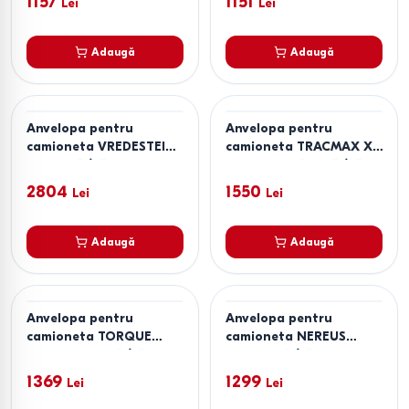
1157
1151
Lei
Lei
Adaugă
Adaugă
Anvelopa pentru
Anvelopa pentru
camioneta VREDESTEIN
camioneta TRACMAX X-
VRED-215/65R16C
Privilo VS-450 195/65
COMTRAC2 AS+
R16C 104/102T
2804
1550
Lei
Lei
Adaugă
Adaugă
Anvelopa pentru
Anvelopa pentru
camioneta TORQUE
camioneta NEREUS
TQ7000AS 205/75 R16С
NS809 185/75 R16C
113/111R
104/102R
1369
1299
Lei
Lei