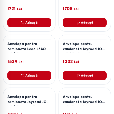
215/65R16C iGREEN
255/50R19 GRAND
TOURER
1721
1708
Lei
Lei
Adaugă
Adaugă
Anvelopa pentru
Anvelopa pentru
camioneta Leao LEAO-
camioneta Joyroad JOY-
215/75R16C iGREEN
215/75R15C RX5
1539
1332
Lei
Lei
Adaugă
Adaugă
Anvelopa pentru
Anvelopa pentru
camioneta Joyroad JOY-
camioneta Joyroad JOY-
185/75R16C RX5
195R15C RX5