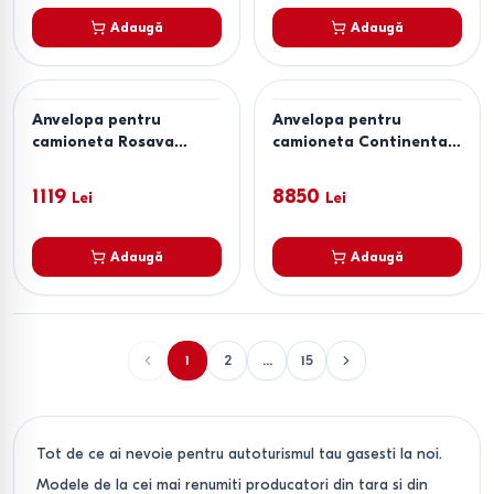
Adaugă
Adaugă
Anvelopa pentru
Anvelopa pentru
camioneta Rosava
camioneta Continental
SNOWGARD-VAN
VanContact Winter
205/75 R16C 110/108R
285/65 R16C 131R
1119
8850
Lei
Lei
Adaugă
Adaugă
1
2
...
15
Tot de ce ai nevoie pentru autoturismul tau gasesti la noi.
Modele de la cei mai renumiti producatori din tara si din