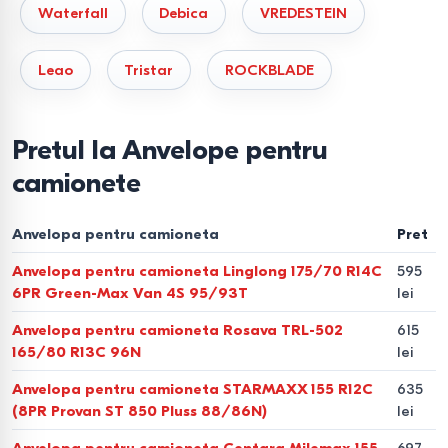
Waterfall
Debica
VREDESTEIN
Leao
Tristar
ROCKBLADE
Pretul la Anvelope pentru
camionete
Anvelopa pentru camioneta
Pret
Anvelopa pentru camioneta Linglong 175/70 R14C
595
6PR Green-Max Van 4S 95/93T
lei
Anvelopa pentru camioneta Rosava TRL-502
615
165/80 R13C 96N
lei
Anvelopa pentru camioneta STARMAXX 155 R12C
635
(8PR Provan ST 850 Pluss 88/86N)
lei