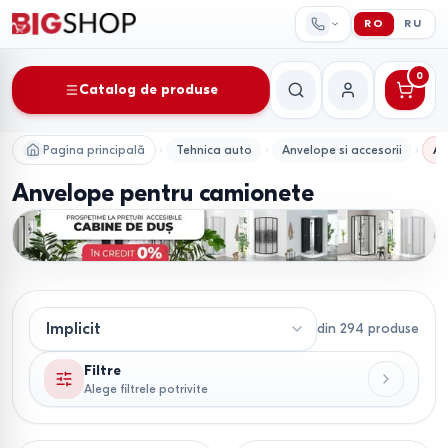
RO
RU
0
Catalog de produse
Căutare
Contul meu
Pagina principală
Tehnica auto
Anvelope si accesorii
An
Anvelope pentru camionete
din
294
produse
Filtre
Alege filtrele potrivite