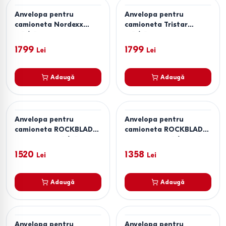
Anvelopa pentru
Anvelopa pentru
camioneta Nordexx
camioneta Tristar
215/75R16C 113R
195/75R16C 110R
WinterSafe Van 2
SNOWPOWER VAN
1799
1799
Lei
Lei
Adaugă
Adaugă
Anvelopa pentru
Anvelopa pentru
camioneta ROCKBLADE
camioneta ROCKBLADE
Rock 989S 235/65 R16C
Rock 989S 225/70 R15C
115/113R
112/110R
1520
1358
Lei
Lei
Adaugă
Adaugă
Anvelopa pentru
Anvelopa pentru