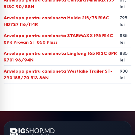
Anvelopa pentru camioneta Centara Milemax 155
697
R13C 90/88N
lei
Anvelopa pentru camioneta Haida 215/75 R16C
795
HD737 116/114R
lei
Anvelopa pentru camioneta STARMAXX 195 R14C
885
8PR Provan ST 850 Pluss
lei
Anvelopa pentru camioneta Linglong 165 R13C 8PR
885
R701 96/94N
lei
Anvelopa pentru camioneta Westlake Trailer ST-
900
290 185/70 R13 86N
lei