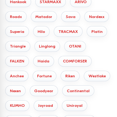
Hankook
STARMAXX
ARIVO
Roadx
Matador
Sava
Nordexx
Superia
Hilo
TRACMAX
Platin
Triangle
Linglong
OTANI
FALKEN
Haida
COMFORSER
Anchee
Fortune
Riken
Westlake
Nexen
Goodyear
Continental
KUMHO
Joyroad
Uniroyal