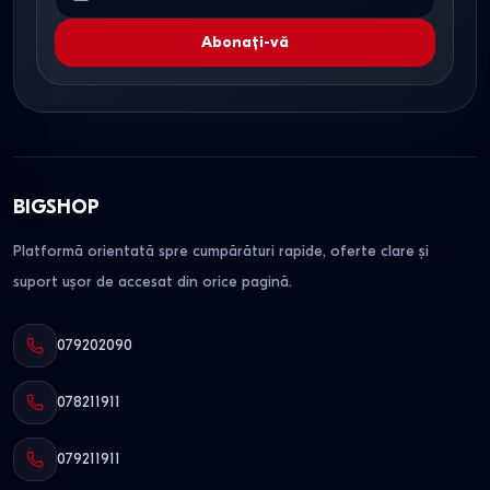
Abonați-vă
BIGSHOP
Platformă orientată spre cumpărături rapide, oferte clare și
suport ușor de accesat din orice pagină.
079202090
078211911
079211911