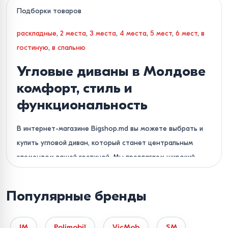
Подборки товаров
раскладные
,
2 места
,
3 места
,
4 места
,
5 мест
,
6 мест
,
в
гостиную
,
в спальню
Угловые диваны в Молдове
комфорт, стиль и
функциональность
В интернет-магазине Bigshop.md вы можете выбрать и
купить угловой диван, который станет центральным
элементом вашей гостиной. Мы предлагаем широкий
ассортимент мягкой мебели, сочетающей в себе
современный дизайн и практичность. В нашем каталоге
Популярные бренды
представлены как классические Г-образные, так и
вместительные П-образные диваны для больших
IM
Polimobil
VicMob
SM