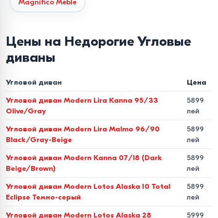
Magnifico Meble
Универсальность
в наличии модели с левым и правым
углом, а также модульные системы, конфигурацию
Цены на Недорогие Угловые
которых можно менять.
диваны
Материалы и качество
исполнения
Угловой диван
Цена
Угловой диван Modern Lira Kanna 95/33
5899
Долговечность мебели напрямую зависит от её
Olive/Gray
лей
внутренней структуры. Наши угловые диваны
Угловой диван Modern Lira Malmo 96/90
5899
изготавливаются из сертифицированных материалов:
Black/Gray-Beige
лей
Каркас
прочное дерево и усиленные металлические
Угловой диван Modern Kanna 07/18 (Dark
5899
элементы.
Beige/Brown)
лей
Угловой диван Modern Lotos Alaska 10 Total
5899
Наполнение
ортопедические пружинные блоки (Bonnel
Eclipse Темно-серый
лей
или Pocket Spring) в сочетании с высокоэластичным
Угловой диван Modern Lotos Alaska 28
5999
пенополиуретаном (ППУ).