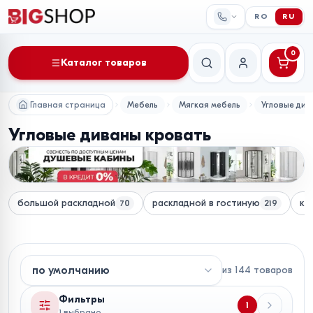
RO
RU
0
Каталог товаров
Поиск
Мой аккаунт
Главная страница
Мебель
Мягкая мебель
Угловые див
Угловые диваны кровать
большой раскладной
раскладной в гостиную
кр
70
219
из
144
товаров
Фильтры
1
1 выбрано