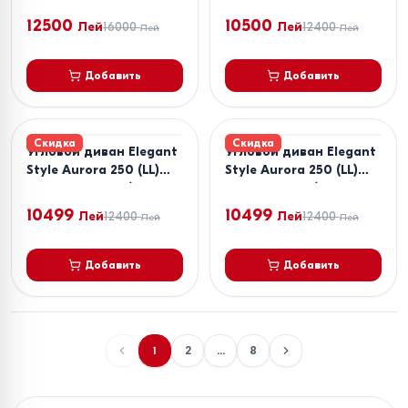
12500
10500
Лей
16000
Лей
12400
Лей
Лей
Добавить
Добавить
Скидка
Скидка
Угловой диван Elegant
Угловой диван Elegant
Style Aurora 250 (LL)
Style Aurora 250 (LL)
Светло Серый / Темно
Коричневый /
Серый
Бнжнвый
10499
10499
Лей
12400
Лей
12400
Лей
Лей
Добавить
Добавить
1
2
...
8