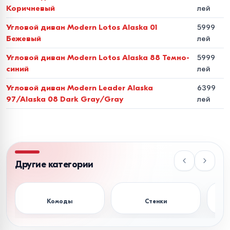
Коричневый
лей
Обивка
износостойкая ткань (велюр, рогожка,
Угловой диван Modern Lotos Alaska 01
5999
жаккард), стильная эко-кожа или элитная натуральная
Бежевый
лей
кожа.
Угловой диван Modern Lotos Alaska 88 Темно-
5999
синий
лей
Почему стоит заказать
угловой диван в
Угловой диван Modern Leader Alaska
6399
97/Alaska 08 Dark Gray/Gray
лей
Bigshop.md?
Мы создали оптимальные условия для жителей нашего
региона, чтобы покупка мебели была доступной и
удобной:
Другие категории
Низкие цены -
прямые поставки позволяют нам
предлагать конкурентную стоимость угловых диванов в
Комоды
Стенки
Тум
Молдове.