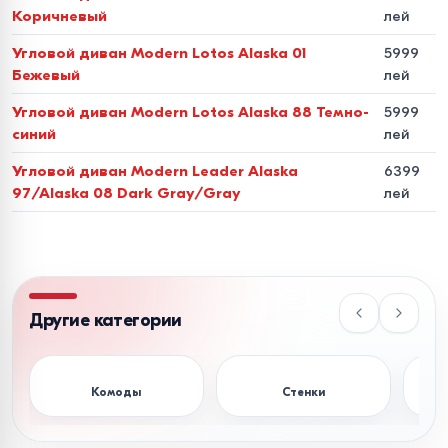
Коричневый
лей
Обивка
износостойкая ткань (велюр, рогожка,
Угловой диван Modern Lotos Alaska 01
5999
жаккард), стильная эко-кожа или элитная натуральная
Бежевый
лей
кожа.
Угловой диван Modern Lotos Alaska 88 Темно-
5999
синий
лей
Почему стоит заказать
угловой диван в
Угловой диван Modern Leader Alaska
6399
97/Alaska 08 Dark Gray/Gray
лей
Bigshop.md?
Мы создали оптимальные условия для жителей нашего
региона, чтобы покупка мебели была доступной и
удобной:
Другие категории
Низкие цены -
прямые поставки позволяют нам
предлагать конкурентную стоимость угловых диванов в
Комоды
Стенки
Тум
Молдове.