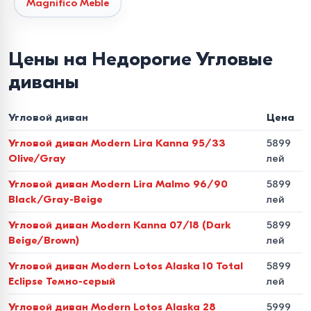
Magnifico Meble
Универсальность
в наличии модели с левым и правым
углом, а также модульные системы, конфигурацию
Цены на Недорогие Угловые
которых можно менять.
диваны
Материалы и качество
исполнения
Угловой диван
Цена
Угловой диван Modern Lira Kanna 95/33
5899
Долговечность мебели напрямую зависит от её
Olive/Gray
лей
внутренней структуры. Наши угловые диваны
Угловой диван Modern Lira Malmo 96/90
5899
изготавливаются из сертифицированных материалов:
Black/Gray-Beige
лей
Каркас
прочное дерево и усиленные металлические
Угловой диван Modern Kanna 07/18 (Dark
5899
элементы.
Beige/Brown)
лей
Угловой диван Modern Lotos Alaska 10 Total
5899
Наполнение
ортопедические пружинные блоки (Bonnel
Eclipse Темно-серый
лей
или Pocket Spring) в сочетании с высокоэластичным
Угловой диван Modern Lotos Alaska 28
5999
пенополиуретаном (ППУ).