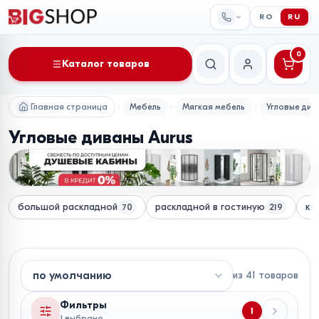
RO
RU
0
Каталог товаров
Поиск
Мой аккаунт
Главная страница
Мебель
Мягкая мебель
Угловые див
Угловые диваны Aurus
большой раскладной
раскладной в гостиную
кр
70
219
из
41
товаров
Фильтры
1
1 выбрано