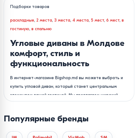
Подборки товаров
раскладные
,
2 места
,
3 места
,
4 места
,
5 мест
,
6 мест
,
в
гостиную
,
в спальню
Угловые диваны в Молдове
комфорт, стиль и
функциональность
В интернет-магазине Bigshop.md вы можете выбрать и
купить угловой диван, который станет центральным
элементом вашей гостиной. Мы предлагаем широкий
ассортимент мягкой мебели, сочетающей в себе
современный дизайн и практичность. В нашем каталоге
Популярные бренды
представлены как классические Г-образные, так и
вместительные П-образные диваны для больших
IM
Polimobil
VicMob
SM