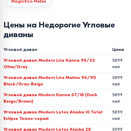
Magnifico Meble
Универсальность
в наличии модели с левым и правым
углом, а также модульные системы, конфигурацию
Цены на Недорогие Угловые
которых можно менять.
диваны
Материалы и качество
исполнения
Угловой диван
Цена
Угловой диван Modern Lira Kanna 95/33
5899
Долговечность мебели напрямую зависит от её
Olive/Gray
лей
внутренней структуры. Наши угловые диваны
Угловой диван Modern Lira Malmo 96/90
5899
изготавливаются из сертифицированных материалов:
Black/Gray-Beige
лей
Каркас
прочное дерево и усиленные металлические
Угловой диван Modern Kanna 07/18 (Dark
5899
элементы.
Beige/Brown)
лей
Угловой диван Modern Lotos Alaska 10 Total
5899
Наполнение
ортопедические пружинные блоки (Bonnel
Eclipse Темно-серый
лей
или Pocket Spring) в сочетании с высокоэластичным
Угловой диван Modern Lotos Alaska 28
5999
пенополиуретаном (ППУ).