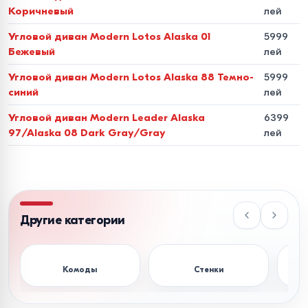
Коричневый
лей
Обивка
износостойкая ткань (велюр, рогожка,
Угловой диван Modern Lotos Alaska 01
5999
жаккард), стильная эко-кожа или элитная натуральная
Бежевый
лей
кожа.
Угловой диван Modern Lotos Alaska 88 Темно-
5999
синий
лей
Почему стоит заказать
угловой диван в
Угловой диван Modern Leader Alaska
6399
97/Alaska 08 Dark Gray/Gray
лей
Bigshop.md?
Мы создали оптимальные условия для жителей нашего
региона, чтобы покупка мебели была доступной и
удобной:
Другие категории
Низкие цены -
прямые поставки позволяют нам
предлагать конкурентную стоимость угловых диванов в
Комоды
Стенки
Тум
Молдове.