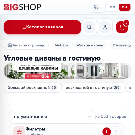
RO
RU
0
Каталог товаров
Поиск
Мой аккаунт
Главная страница
Мебель
Мягкая мебель
Угловые див
Угловые диваны в гостиную
большой раскладной
раскладной в гостиную
кр
70
219
из
553
товаров
Фильтры
1
1 выбрано