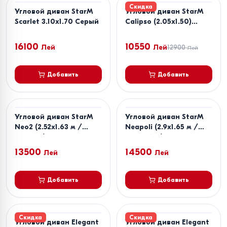
Скидка
Угловой диван StarM
Угловой диван StarM
Scarlet 3.10x1.70 Серый
Calipso (2.05x1.50)
Темно Серый
16100
10550
Лей
Лей
12900
Лей
Добавить
Добавить
Угловой диван StarM
Угловой диван StarM
Neo2 (2.52x1.63 м /
Neapoli (2.9x1.65 м /
2x1.63 м) Плюшевый
2.4x1.65 м) Коричневый
Велюр Синий
13500
14500
Лей
Лей
Добавить
Добавить
Скидка
Скидка
Угловой диван Elegant
Угловой диван Elegant