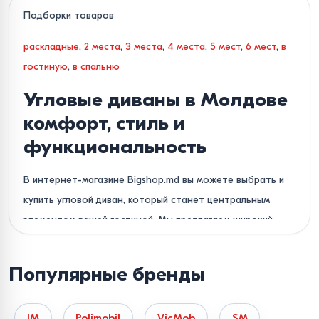
Подборки товаров
раскладные
,
2 места
,
3 места
,
4 места
,
5 мест
,
6 мест
,
в
гостиную
,
в спальню
Угловые диваны в Молдове
комфорт, стиль и
функциональность
В интернет-магазине Bigshop.md вы можете выбрать и
купить угловой диван, который станет центральным
элементом вашей гостиной. Мы предлагаем широкий
ассортимент мягкой мебели, сочетающей в себе
современный дизайн и практичность. В нашем каталоге
Популярные бренды
представлены как классические Г-образные, так и
вместительные П-образные диваны для больших
IM
Polimobil
VicMob
SM