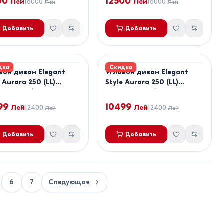
00
12500
Лей
16000
Лей
16000
Лей
Лей
Добавить
Добавить
дка
Скидка
вой диван Elegant
Угловой диван Elegant
 Aurora 250 (LL)
Style Aurora 250 (LL)
чневый / Бнжнвый
Коричневый / Бежевый
99
10499
Лей
12400
Лей
12400
Лей
Лей
Добавить
Добавить
6
7
Следующая