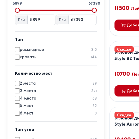
Fabulous
5899
67390
11500
Fedo
Ле
GABI
17
Лей
Лей
IM
3
Добав
Indart
1
Magnifico Meble
Тип
ML Mobila
1
раскладные
Скидка
310
Угловой д
Mobilier
1
кровать
144
Style B2 Т
Modern
Pan Mobili
Количество мест
10700
Ле
Polimobil
3
SM
2 места
39
Sofyno
3 места
1
371
Добав
Space
4 места
68
Space Meble
5 мест
32
StarM
6 мест
7
10
Скидка
Угловой д
Trendy
Style Auror
VicMob
Тип угла
Зеленый
Viitorul
1