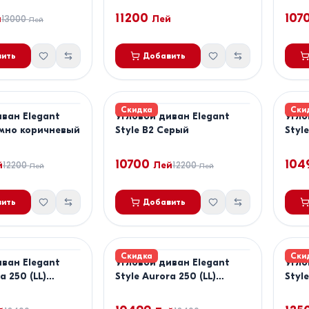
11200
107
й
13000
Лей
Лей
ить
Добавить
Скидка
Ски
иван Elegant
Угловой диван Elegant
Угло
емно коричневый
Style B2 Серый
Styl
10700
104
й
12200
Лей
12200
Лей
Лей
ить
Добавить
Скидка
Ски
иван Elegant
Угловой диван Elegant
Угло
a 250 (LL)
Style Aurora 250 (LL)
Style
Бежевый
Свет
Сер