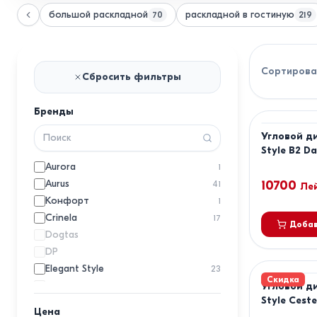
большой раскладной
раскладной в гостиную
70
219
Сортирова
Сбросить фильтры
Бренды
Угловой д
Style B2 Da
Aurora
1
Aurus
10700
41
Ле
Конфорт
1
Crinela
17
Добав
Dogtas
DP
Elegant Style
23
Скидка
EM
Угловой д
Style Cest
Embawood
6
Цена