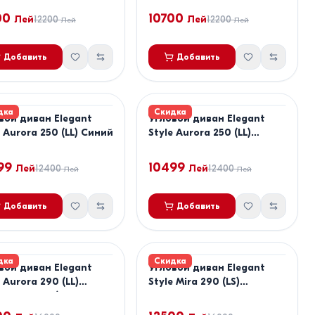
00
10700
Лей
12200
Лей
12200
Лей
Лей
Добавить
Добавить
дка
Скидка
вой диван Elegant
Угловой диван Elegant
e Aurora 250 (LL) Синий
Style Aurora 250 (LL)
Черный
99
10499
Лей
12400
Лей
12400
Лей
Лей
Добавить
Добавить
дка
Скидка
вой диван Elegant
Угловой диван Elegant
 Aurora 290 (LL)
Style Mira 290 (LS)
ло-Серый / Темно-
Коричневый
ый