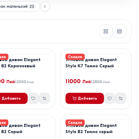
ван маленький
23
дка
Скидка
вой диван Elegant
Угловой диван Elegant
e B2 Коричневый
Style K7 Темно Серый
00
11000
Лей
12000
Лей
12800
Лей
Лей
Добавить
Добавить
дка
Скидка
вой диван Elegant
Угловой диван Elegant
e B2 Серый
Style B2 Темно серый