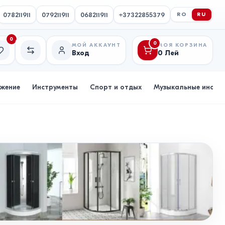
078211911
079211911
068211911
+37322855379
RO
RU
0
0
МОЙ АККАУНТ
МОЯ КОРЗИНА
Вход
0
Лей
исок желаний
Сравнение
бжение
Инструменты
Спорт и отдых
Музыкальные инстр