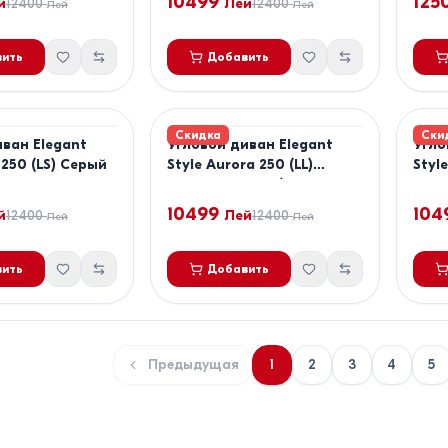
10499
125
й
12400
Лей
12400
Лей
Лей
ить
Добавить
Скидка
Ски
иван Elegant
Угловой диван Elegant
Угло
 250 (LS) Серый
Style Aurora 250 (LL)
Style
Светло Серый / Темно
Кори
Серый
10499
104
й
12400
Лей
12400
Лей
Лей
ить
Добавить
Предыдущая
1
2
3
4
5