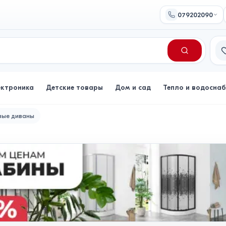
079202090
Сп
ектроника
Детские товары
Дом и сад
Тепло и водосна
вые диваны