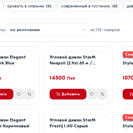
кровать в спальню
современный в гостиную
ди
186
188
ть
:
из
126
товаров
Ски
иван Elegant
Угловой диван StarM
Угло
rk Blue
Neapoli (2.9x1.65 м /
Styl
2.4x1.65 м) Коричневый
14500
107
й
Лей
ить
Добавить
Ски
иван Elegant
Угловой диван StarM
Угло
er Коричневый
Prestij 1.40 Серый
Styl