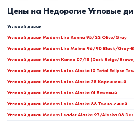
Наполнение
ортопедические пружинные блоки (Bonnel или 
светло-коричневый
5
1400*2055
1
Цены на Недорогие Угловые д
темно-синий
2
1400*2715
1
Обивка
износостойкая ткань (велюр, рогожка, жаккард), с
кирпично-красный
3
2200*2000
2
кирпично красный
1
Угловой диван
Почему стоит заказать углово
1320*2000
1
темно-белый
2
1300x2700
1
Угловой диван Modern Lira Kanna 95/33 Olive/Gray
карамель
1
Мы создали оптимальные условия для жителей нашего регио
1300x2810
1
шоколад
1
Угловой диван Modern Lira Malmo 96/90 Black/Gray-B
1460*2240
1
Низкие цены -
прямые поставки позволяют нам предлагать
1360*1930
1
Угловой диван Modern Kanna 07/18 (Dark Beige/Brown
1400*2650
1
Оплата -
возможность оформления товара в кредит или в 
Угловой диван Modern Lotos Alaska 10 Total Eclipse Те
1400*3300
1
1400*1980
1
Угловой диван Modern Lotos Alaska 28 Коричневый
Доставка -
мы обеспечиваем оперативную доставку заказов 
1300*2020
2
Угловой диван Modern Lotos Alaska 01 Бежевый
1160*1950
2
Выбирайте свой идеальный мягкий уголок сегодня и насла
1650*2400
3
Угловой диван Modern Lotos Alaska 88 Темно-синий
1500*2150
28
1300*2700
Угловой диван Modern Leader Alaska 97/Alaska 08 Da
1
1330x2030
5
1920x1450
6