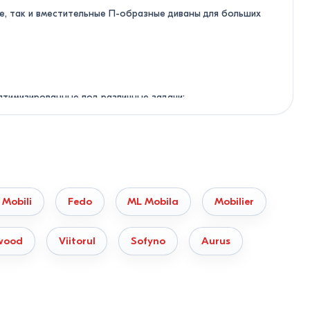
ые, так и вместительные П-образные диваны для больших
птимизированные под различные задачи:
н и инновационный поворотный механизм.
пользовать полезную площадь комнаты.
ть.
 Mobili
Fedo
ML Mobila
Mobilier
wood
Viitorul
Sofyno
Aurus
ованных материалов: