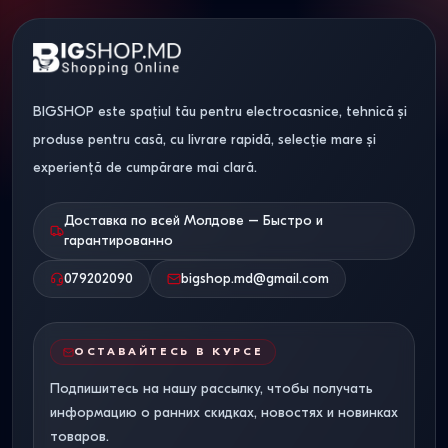
химии
хлора)
(кроме
щелочей)
Срок службы
25+ лет
15–20 лет
50+ лет
BIGSHOP este spațiul tău pentru electrocasnice, tehnică și
Сервис, доставка и условия
produse pentru casă, cu livrare rapidă, selecție mare și
покупки
experiență de cumpărare mai clară.
Мы понимаем, что замена сантехники — это важный
Доставка по всей Молдове – Быстро и
гарантированно
этап ремонта, требующий гибких финансовых решений
и надежной логистики.
079202090
bigshop.md@gmail.com
Доставка по всей Молдове.
Мы осуществляем
оперативную отгрузку заказов в Кишинев, Бельцы, Кагул
ОСТАВАЙТЕСЬ В КУРСЕ
и любой другой населенный пункт страны. Каждое
Подпишитесь на нашу рассылку, чтобы получать
изделие проходит предпродажную проверку и
информацию о ранних скидках, новостях и новинках
доставляется в усиленной упаковке для защиты бортов
товаров.