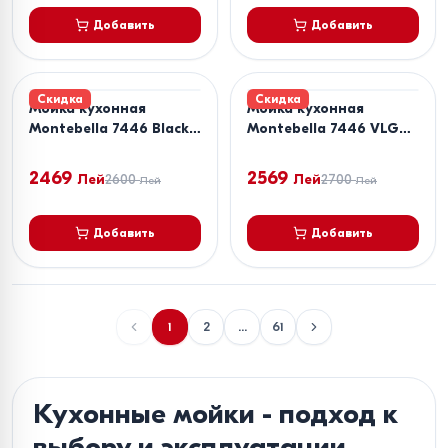
Добавить
Добавить
Скидка
Скидка
Мойка кухонная
Мойка кухонная
Montebella 7446 Black
Montebella 7446 VLG
Premium
Premium
2469
2569
Лей
2600
Лей
2700
Лей
Лей
Добавить
Добавить
1
2
...
61
Кухонные мойки - подход к
выбору и эксплуатации