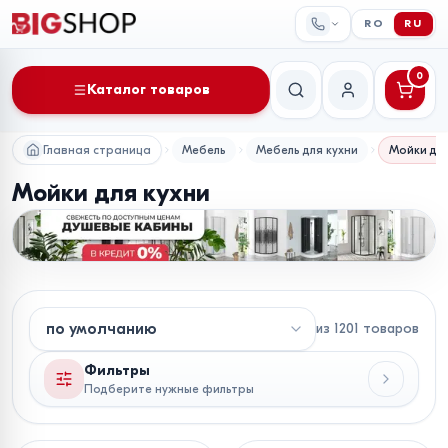
RO
RU
0
Каталог товаров
Поиск
Мой аккаунт
Главная страница
Мебель
Мебель для кухни
Мойки для
Мойки для кухни
из
1201
товаров
Фильтры
Подберите нужные фильтры