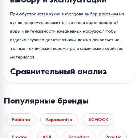
При обустройстве кухни в Молдове выбор раковины на
кухню напрямую зависит от состава водопроводной
воды и интенсивности ежедневных нагрузок. Чтобы
изделие служило десятилетиями, важно опираться на
точные технические параметры и физические свойства
материалов.
Сравнительный анализ
материалов сталь vs
композит
Популярные бренды
Нержавеющая сталь (марка AISI 304).
Оптимальный
выбор — сплав с содержанием 18% хрома и 10% никеля.
Fabiano
Aquasanita
SCHOCK
Совет эксперта.
Обращайте внимание на толщину
листа. Бюджетные модели толщиной 0.6 мм склонны к
Plados
ASIL
Standart
Practic