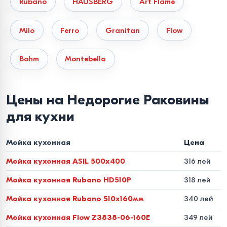
Rubano
HAUSBERG
Art Flame
Геометрия и эргономика
чаши
Milo
Ferro
Granitan
Flow
Глубина и форма чаши определяют чистоту на кухне и
Bohm
Montebella
удобство мытья габаритной посуды:
Глубина 160 мм.
Компактный вариант для неглубоких
Цены на Недорогие Раковины
тумб или вспомогательных зон.
для кухни
Глубина 185–200 мм.
Золотой стандарт,
исключающий разбрызгивание воды при мытье
Мойка кухонная
Цена
кастрюль.
Мойка кухонная ASIL 500x400
316 лей
Радиус скругления углов.
Модели с «острыми» углами
Мойка кухонная Rubano HD510P
318 лей
(R0–R10) выглядят современно, но требуют более
Мойка кухонная Rubano 510x160мм
340 лей
частой чистки. Скругление R25 считается оптимальным
для быстрого удаления налета.
Мойка кухонная Flow Z3838-06-160E
349 лей