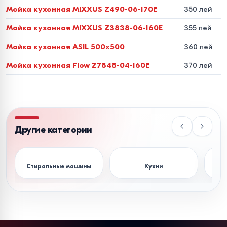
Сравнительная таблица
Мойка кухонная MIXXUS Z490-06-170E
350 лей
эксплуатационных
Мойка кухонная MIXXUS Z3838-06-160E
355 лей
характеристик
Мойка кухонная ASIL 500x500
360 лей
Мойка кухонная Flow Z7848-04-160E
370 лей
Характеристика
Нержавеющая
Кварцевый
Керам
сталь (Inox)
гранит
(Фарф
Состав /
Хром-
80% Кварц
Обожже
Структура
никелевый
/ 20%
глина
Другие категории
сплав
Смола
Уровень шума
Зависит от
Поглощает
Минима
Стиральные машины
Кухни
К
толщины стали
звуки
Термостойкость
До
300°C
До
280°C
До
250
Устойчивость к
Полная (кроме
Высокая
Абсолю