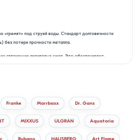
о «гремят» под струей воды. Стандарт долговечности
ь) без потери прочности металла.
 из связующих акриловых смол. Это обеспечивает
е, вино, свеклу), которые крайне сложно вывести.
Franke
Marrbaxx
Dr. Gans
NT
MIXXUS
ULGRAN
Aquatoria
r
Rubano
HAUSBERG
Art Flame