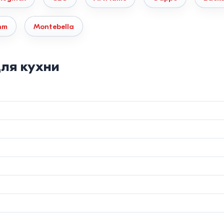
–R10) выглядят современно, но требуют более частой чистки. Скр
hm
Montebella
луатационных характеристик
ля кухни
сталь (Inox)
Кварцевый гранит
й сплав
80% Кварц / 20% Смола
лщины стали
Поглощает звуки
До
280°C
 хлора)
Высокая (кроме щелочей)
15–20 лет
окупки