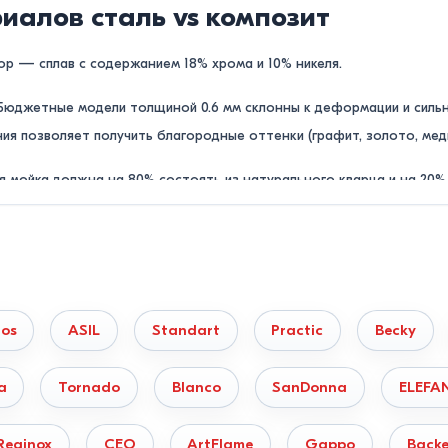
иалов сталь vs композит
р — сплав с содержанием 18% хрома и 10% никеля.
юджетные модели толщиной 0.6 мм склонны к деформации и сильн
ния позволяет получить благородные оттенки (графит, золото, мед
 мойка должна на 80% состоять из натурального кварца и на 20%
окую пористость и со временем впитывают пищевые красители (коф
dos
ASIL
Standart
Practic
Becky
ство мытья габаритной посуды:
a
Tornado
Blanco
SanDonna
ELEFA
или вспомогательных зон.
брызгивание воды при мытье кастрюль.
Reginox
CEO
ArtFlame
Gappo
Backe