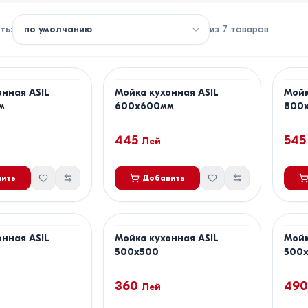
ть
:
из
7
товаров
нная ASIL
Мойка кухонная ASIL
Мойк
м
600x600мм
800x
445
545
Лей
ить
Добавить
нная ASIL
Мойка кухонная ASIL
Мойк
500x500
500x
360
490
Лей