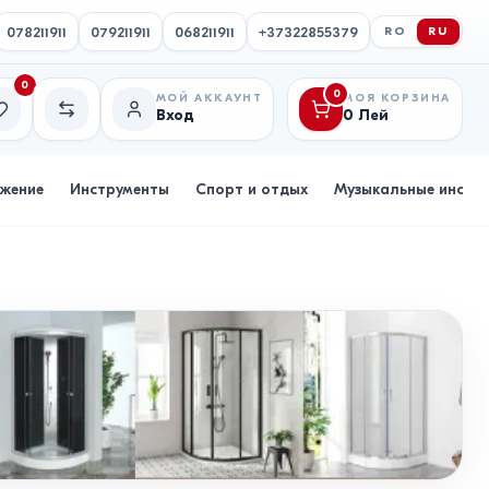
078211911
079211911
068211911
+37322855379
RO
RU
0
0
МОЙ АККАУНТ
МОЯ КОРЗИНА
Вход
0
Лей
исок желаний
Сравнение
бжение
Инструменты
Спорт и отдых
Музыкальные инстр