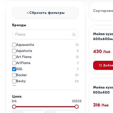
Сортирова
Сбросить фильтры
Бренды
Мойка кухо
600х600м
Aquasanita
51
Aquatoria
430
5
Лей
Art Flame
13
ArtFlame
7
Добав
ASIL
7
Backer
37
Becky
24
Blanco
Мойка кухо
35
500x400
Bohm
11
Цена
CEO
2
316
32332
316
Dr. Gans
Лей
30
EcoStone
1