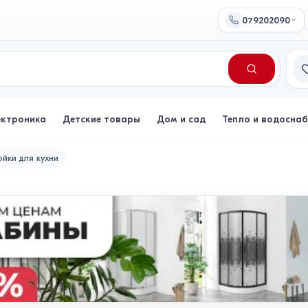
079202090
Сп
ектроника
Детские товары
Дом и сад
Тепло и водосна
йки для кухни