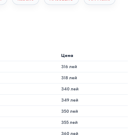
угление R25 считается оптимальным для быстрого
Керамика (Фарфор)
Цена
Обожженная глина
316 лей
Минимальный
318 лей
До
250°C
340 лей
Абсолютная
349 лей
350 лей
50+ лет
355 лей
360 лей