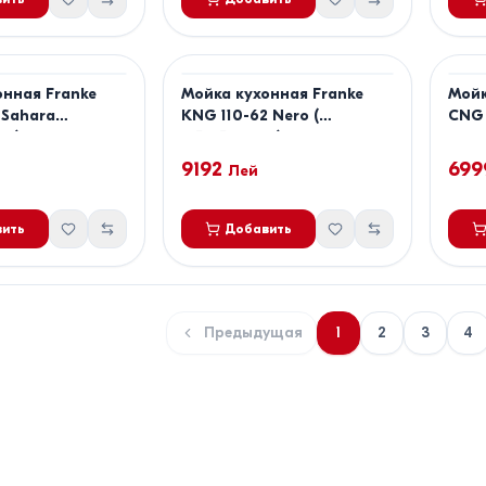
онная Franke
Мойка кухонная Franke
Мойк
 Sahara
KNG 110-62 Nero (
CNG 
74)
125.0529.612 )
114.0
9192
699
Лей
ить
Добавить
Предыдущая
1
2
3
4