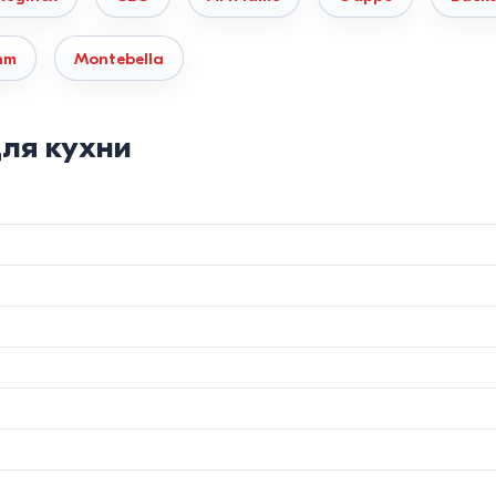
–R10) выглядят современно, но требуют более частой чистки. Скр
hm
Montebella
луатационных характеристик
ля кухни
сталь (Inox)
Кварцевый гранит
й сплав
80% Кварц / 20% Смола
лщины стали
Поглощает звуки
До
280°C
 хлора)
Высокая (кроме щелочей)
15–20 лет
окупки