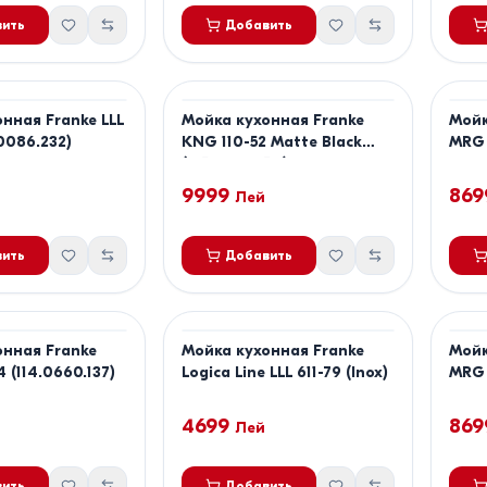
ить
Добавить
нная Franke LLL
Мойка кухонная Franke
Мойк
.0086.232)
KNG 110-52 Matte Black
MRG 
(125.0718.450)
9999
869
Лей
ить
Добавить
онная Franke
Мойка кухонная Franke
Мойк
 (114.0660.137)
Logica Line LLL 611-79 (Inox)
MRG 
4699
869
Лей
ить
Добавить