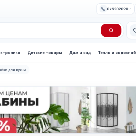
079202090
Сп
ектроника
Детские товары
Дом и сад
Тепло и водосна
йки для кухни