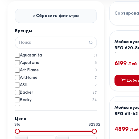
Сортирова
Сбросить фильтры
Бренды
Мойка кух
BFG 620-8
(114.0661.5
Aquasanita
51
Aquatoria
6199
5
Лей
Art Flame
13
ArtFlame
7
Добав
ASIL
7
Backer
37
Becky
24
Blanco
Мойка кух
35
BFG 611-62 
Bohm
11
Цена
CEO
2
316
32332
4899
Dr. Gans
Лей
30
EcoStone
1