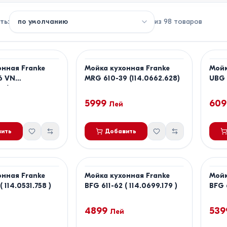
ть
:
из
98
товаров
онная Franke
Мойка кухонная Franke
Мойк
6 VN
MRG 610-39 (114.0662.628)
UBG 
60)
5999
609
Лей
ить
Добавить
онная Franke
Мойка кухонная Franke
Мойк
( 114.0531.758 )
BFG 611-62 ( 114.0699.179 )
BFG 
4899
539
Лей