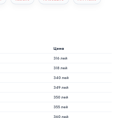
угление R25 считается оптимальным для быстрого
Керамика (Фарфор)
Цена
Обожженная глина
316 лей
Минимальный
318 лей
До
250°C
340 лей
Абсолютная
349 лей
350 лей
50+ лет
355 лей
360 лей