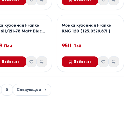
а кухонная Franke
Мойка кухонная Franke
611/211-78 Matt Black (
KNG 120 ( 125.0529.871 )
633.138 )
9
9511
Лей
Лей
Добавить
Добавить
5
Следующая