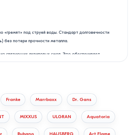
о «гремят» под струей воды. Стандарт долговечности
ь) без потери прочности металла.
 из связующих акриловых смол. Это обеспечивает
е, вино, свеклу), которые крайне сложно вывести.
Franke
Marrbaxx
Dr. Gans
NT
MIXXUS
ULGRAN
Aquatoria
r
Rubano
HAUSBERG
Art Flame