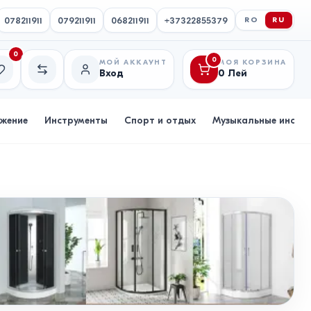
078211911
079211911
068211911
+37322855379
RO
RU
0
0
МОЙ АККАУНТ
МОЯ КОРЗИНА
Вход
0
Лей
исок желаний
Сравнение
бжение
Инструменты
Спорт и отдых
Музыкальные инстр