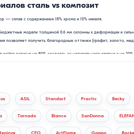
иалов сталь vs композит
р — сплав с содержанием 18% хрома и 10% никеля.
юджетные модели толщиной 0.6 мм склонны к деформации и сильн
ния позволяет получить благородные оттенки (графит, золото, мед
 мойка должна на 80% состоять из натурального кварца и на 20%
окую пористость и со временем впитывают пищевые красители (коф
dos
ASIL
Standart
Practic
Becky
ство мытья габаритной посуды:
a
Tornado
Blanco
SanDonna
ELEFA
или вспомогательных зон.
брызгивание воды при мытье кастрюль.
Reginox
CEO
ArtFlame
Gappo
Backe