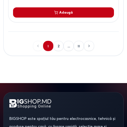
Adaugă
1
2
...
11
BIGSHOP este spațiul tău pentru electrocasnice, tehnică și
produse pentru casă, cu livrare rapidă, selecție mare și