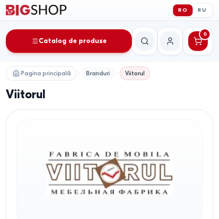
RO
RU
0
Catalog de produse
Căutare
Contul meu
Pagina principală
Branduri
Viitorul
Viitorul