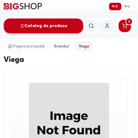
RO
RU
0
Catalog de produse
Căutare
Contul meu
Pagina principală
Branduri
Viega
Viega