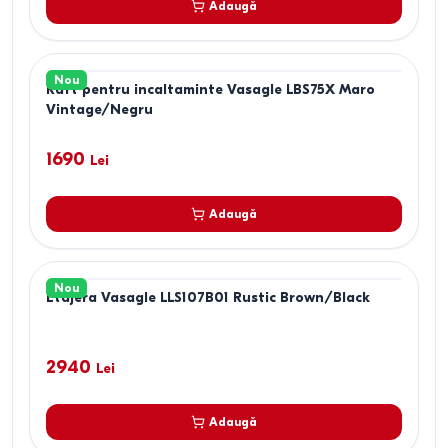
Adaugă
Nou
Raft pentru incaltaminte Vasagle LBS75X Maro
Vintage/Negru
1690
Lei
Adaugă
Nou
Etajera Vasagle LLS107B01 Rustic Brown/Black
2940
Lei
Adaugă