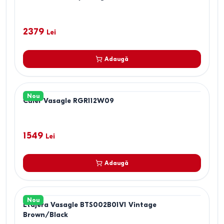
2379
Lei
Adaugă
Nou
Cuier Vasagle RGR112W09
1549
Lei
Adaugă
Nou
Etajera Vasagle BTS002B01V1 Vintage
Brown/Black