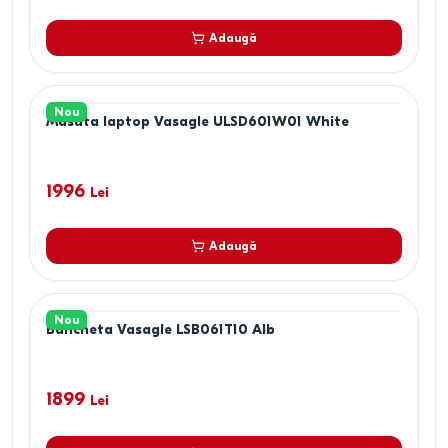
Adaugă
Nou
Masuta laptop Vasagle ULSD601W01 White
1996
Lei
Adaugă
Nou
Bancheta Vasagle LSB061T10 Alb
1899
Lei