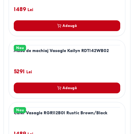
1489
Lei
Adaugă
Nou
Masa de machiaj Vasagle Kailyn RDT142WB02
5291
Lei
Adaugă
Nou
Cuier Vasagle RGR112B01 Rustic Brown/Black
1489