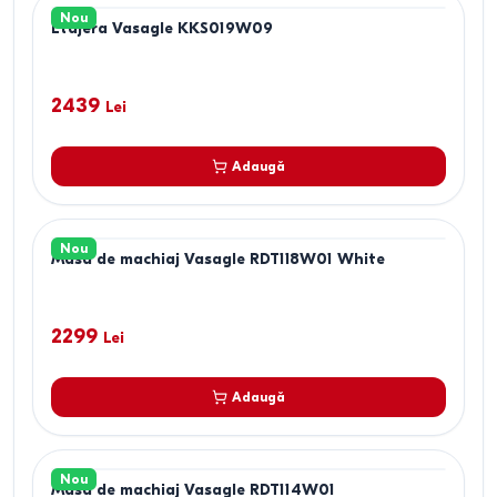
Nou
Etajera Vasagle KKS019W09
2439
Lei
Adaugă
Nou
Masa de machiaj Vasagle RDT118W01 White
2299
Lei
Adaugă
Nou
Masa de machiaj Vasagle RDT114W01