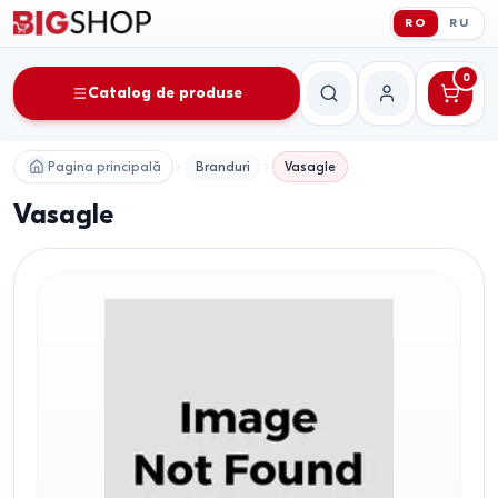
RO
RU
0
Catalog de produse
Căutare
Contul meu
Pagina principală
Branduri
Vasagle
Vasagle