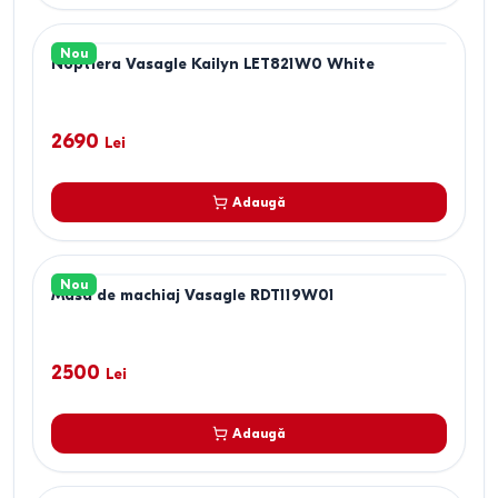
Nou
Noptiera Vasagle Kailyn LET821W0 White
2690
Lei
Adaugă
Nou
Masa de machiaj Vasagle RDT119W01
2500
Lei
Adaugă